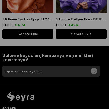
Silk Home Tivil İpek Eşarp IST 11427 - 22 Sarı, Mor, Turuncu, Yeşil
Silk Home Tivil İpek Eşarp IST 11427 - 15 Mor, Pembe, Yeşil, Sarı
$ 83.31
$ 45.14
$ 83.31
$ 45.14
Sepete Ekle
Sepete Ekle
Bültene kaydolun, kampanya ve yenilikleri
kaçırmayın!