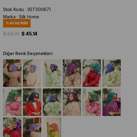
Stok Kodu
(IST00067)
Marka
:
Silk Home
%
46
İNDIRIM
$ 83.31
$ 45.14
Diğer Renk Seçenekleri