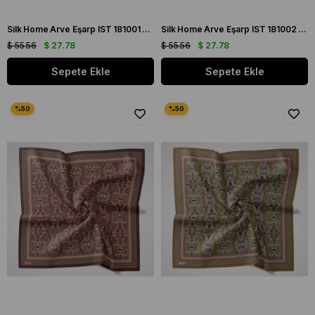
Silk Home Arve Eşarp IST 181001 - 01 Mürdüm - Bej Etnik Desen
Silk Home Arve Eşarp IST 181002 - 05 Zümrüt Yeşili Etnik Desen
$ 55.56
$ 27.78
$ 55.56
$ 27.78
Sepete Ekle
Sepete Ekle