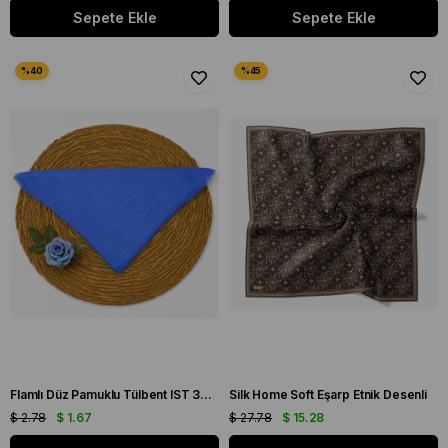
Sepete Ekle
Sepete Ekle
Flamlı Düz Pamuklu Tülbent IST 3434-25 Mavi Düz Desen
Silk Home Soft Eşarp Etnik Desenli
$ 2.78
$ 1.67
$ 27.78
$ 15.28