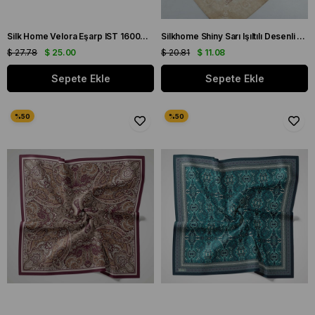
Silk Home Velora Eşarp IST 160004-25 Tarçın Soyut Desen
Silkhome Shiny Sarı Işıltılı Desenli Eşarp IST 75001 - 03
$ 27.78
$ 25.00
$ 20.81
$ 11.08
Sepete Ekle
Sepete Ekle