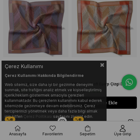
Çerez Kullanımı
Çerez Kullanımı Hakkında Bilgilendirme
Silk Home Soft Eşarp Çizgi Desenli Kahve - Vizon
Silk Home Soft Eşarp Çizgi Desenli Turuncu - Vizon
Web sitemiz, size daha iyi bir gezinme deneyimi
sunmak, site trafiğini analiz etmek ve kişiselleştirilmiş
$ 27.78
$ 15.28
$ 27.78
$ 15.28
içerik/reklam göstermek amacıyla çerezleri
kullanmaktadır. Bu çerezlerin kullanımını kabul ederek
Sepete Ekle
Sepete Ekle
sitemizde gezinmeye devam edebilirsiniz. Çerez
terciplerinizi yönetmek veya daha fazla bilgi almak
için lütfen
Çerez Politikası
sayfasını ziyaret edin.
Anasayfa
Favorilerim
Sepetim
Üye Girişi