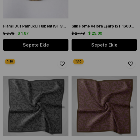
Flamlı Düz Pamuklu Tülbent IST 3434-14 Zümrüt Yeşil Düz Desen
Silk Home Velora Eşarp IST 160004-02 Gül Kurusu Soyut Desen
$ 2.78
$ 1.67
$ 27.78
$ 25.00
Sepete Ekle
Sepete Ekle