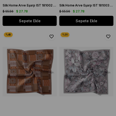
Silk Home Arve Eşarp IST 181002 - 09 İndigo Etnik Desen
Silk Home Arve Eşarp IST 181003 - 06 Lavanta Soyut Desen
$ 55.56
$ 27.78
$ 55.56
$ 27.78
Sepete Ekle
Sepete Ekle