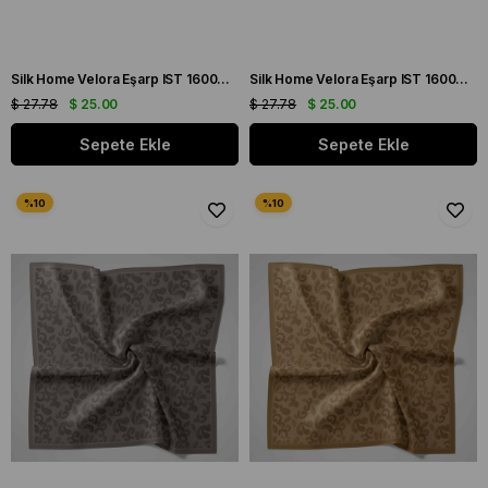
Silk Home Velora Eşarp IST 160004-03 Füme Soyut Desen
Silk Home Velora Eşarp IST 160004-09 Kahverengi-Mor Soyut Desen
$ 27.78
$ 25.00
$ 27.78
$ 25.00
Sepete Ekle
Sepete Ekle