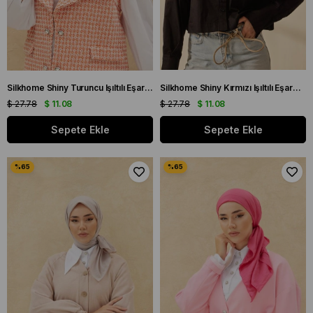
Silkhome Shiny Turuncu Işıltılı Eşarp 32737
Silkhome Shiny Kırmızı Işıltılı Eşarp 32738
$ 27.78
$ 11.08
$ 27.78
$ 11.08
Sepete Ekle
Sepete Ekle