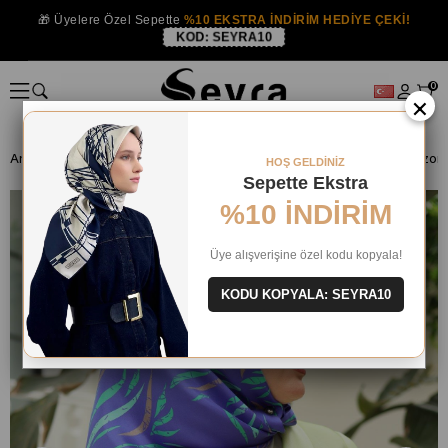
🎁 Üyelere Özel Sepette
%10 EKSTRA İNDİRİM HEDİYE ÇEKİ!
KOD:
SEYRA10
0
×
Anasayfa
İPEK EŞARP
Silk Home İpek Eşarp
Silk Home Saks Vizon 
HOŞ GELDİNİZ
Sepette Ekstra
%10 İNDİRİM
Üye alışverişine özel kodu kopyala!
KODU KOPYALA: SEYRA10