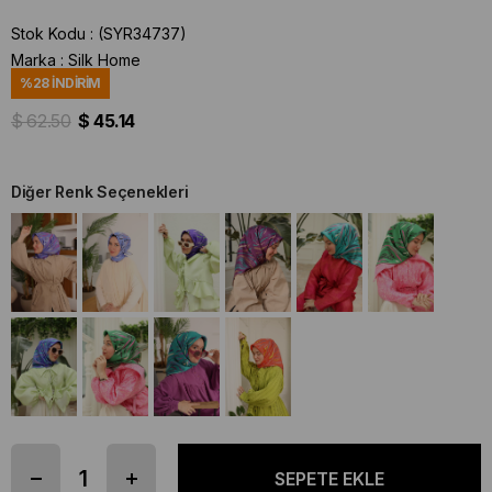
Stok Kodu
(SYR34737)
Marka
:
Silk Home
%
28
İNDIRIM
$ 62.50
$ 45.14
Diğer Renk Seçenekleri