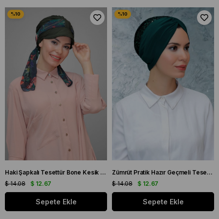
Haki Şapkalı Tesettür Bone Kesik Elyaf Desenli Şifon Kemerli 1902_09
Zümrüt Pratik Hazır Geçmeli Tesettür Bone Sandy Kumaş Pullu Büzgülü 1906_37
$ 14.08
$ 12.67
$ 14.08
$ 12.67
Sepete Ekle
Sepete Ekle