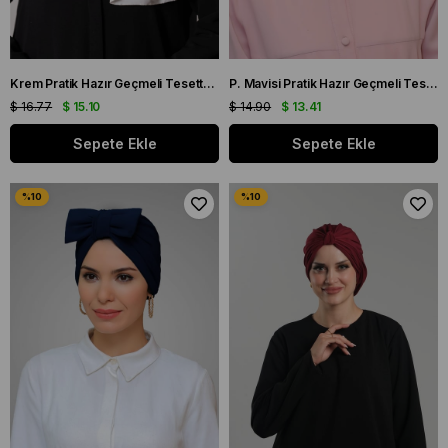
Krem Pratik Hazır Geçmeli Tesettür Bone Sandy Kumaş Atkılı 2204_40
P. Mavisi Pratik Hazır Geçmeli Tesettür Bone Sandy Kumaş İncili Pileli Nervürlü Güllü 1805_17
$ 16.77
$ 15.10
$ 14.90
$ 13.41
Sepete Ekle
Sepete Ekle