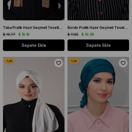
Taba Pratik Hazır Geçmeli Tesettür Bone Sandy Kumaş Atkılı 2204_33
Bordo Pratik Hazır Geçmeli Tesettür Bone Petekli Güllü 1201_16
$ 16.77
$ 15.10
$ 11.55
$ 10.39
Sepete Ekle
Sepete Ekle