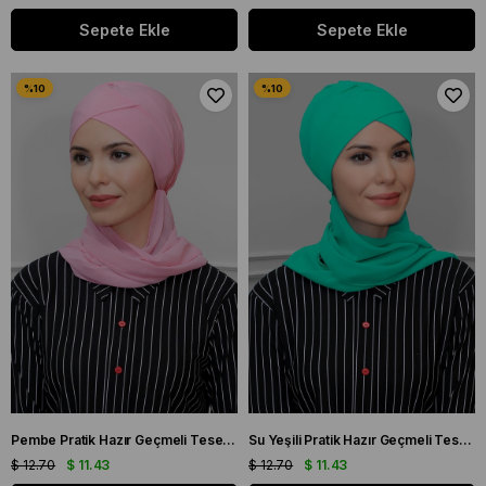
Sepete Ekle
Sepete Ekle
Pembe Pratik Hazır Geçmeli Tesettür Bone Sandy Kumaş Çapraz Büzgülü Şifon Atkılı 1801A_04
Su Yeşili Pratik Hazır Geçmeli Tesettür Bone Sandy Kumaş Çapraz Büzgülü Şifon Atkılı 1801A_32
$ 12.70
$ 11.43
$ 12.70
$ 11.43