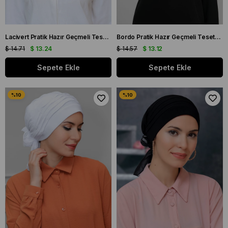
Lacivert Pratik Hazır Geçmeli Tesettür Bone Sandy Kumaş Fiyonklu Büzgülü 7006_02
Bordo Pratik Hazır Geçmeli Tesettür Bone Sandy Pileli Salaş 2121_16
$ 14.71
$ 13.24
$ 14.57
$ 13.12
Sepete Ekle
Sepete Ekle