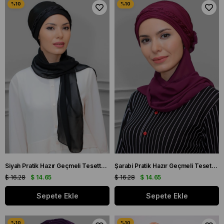
Siyah Pratik Hazır Geçmeli Tesettür Bone Fukuro Piliseli Örgülü Şifon Atkılı 1825A_01
Şarabi Pratik Hazır Geçmeli Tesettür Bone Fukuro Piliseli Örgülü Şifon Atkılı 1825A_08
$ 16.28
$ 14.65
$ 16.28
$ 14.65
Sepete Ekle
Sepete Ekle