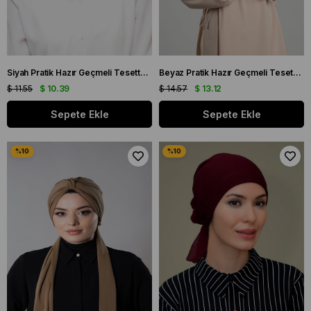
Siyah Pratik Hazır Geçmeli Tesettür Bone Petekli Güllü 1201_01
Beyaz Pratik Hazır Geçmeli Tesettür Bone Sandy Büzgülü Salaş 2119_42
$ 11.55
$ 10.39
$ 14.57
$ 13.12
Sepete Ekle
Sepete Ekle