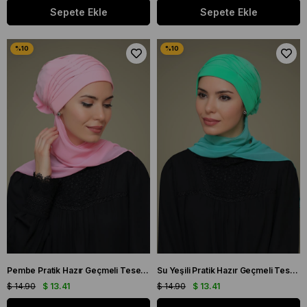
Sepete Ekle
Sepete Ekle
Pembe Pratik Hazır Geçmeli Tesettür Bone Sandy Kumaş İncili Nervürlü Güllü Atkılı 1805A_04
Su Yeşili Pratik Hazır Geçmeli Tesettür Bone Sandy Kumaş İncili Nervürlü Güllü Atkılı 1805A_32
$ 14.90
$ 13.41
$ 14.90
$ 13.41