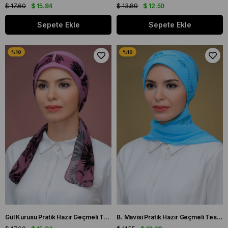
$ 17.60
$ 15.84
$ 13.89
$ 12.50
Sepete Ekle
Sepete Ekle
Gül Kurusu Pratik Hazır Geçmeli Tesettür Bone Sandy Kumaş Desenli Şifon Kemerli 1205D_18
B. Mavisi Pratik Hazır Geçmeli Tesettür Bone Sandy Kumaş Güllü İşlemeli Şifon Atkılı 1206A_11