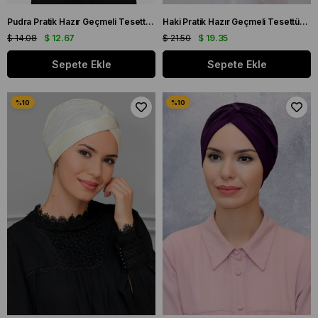
Pudra Pratik Hazır Geçmeli Tesettür Bone Fukuro Piliseli Tek Çapraz Büzgülü 1824_06
Haki Pratik Hazır Geçmeli Tesettür Bone Sandy Kumaş Taşlı 1456_09
$ 14.08
$ 12.67
$ 21.50
$ 19.35
Sepete Ekle
Sepete Ekle