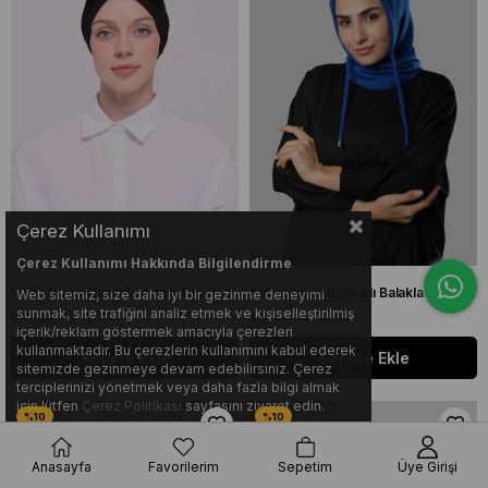
Çerez Kullanımı
Çerez Kullanımı Hakkında Bilgilendirme
Siyah Pratik Hazır Geçmeli Tesettür Bone Sandy Kumaş Çapraz Fiyonklu Pratik Bone 1834_01
Saks Mavisi Bağcıklı Balaklava Boyunluklu Bere Triko Düz 2325_24
Web sitemiz, size daha iyi bir gezinme deneyimi
sunmak, site trafiğini analiz etmek ve kişiselleştirilmiş
$ 13.89
$ 12.50
$ 17.82
$ 16.04
içerik/reklam göstermek amacıyla çerezleri
kullanmaktadır. Bu çerezlerin kullanımını kabul ederek
Sepete Ekle
Sepete Ekle
sitemizde gezinmeye devam edebilirsiniz. Çerez
terciplerinizi yönetmek veya daha fazla bilgi almak
için lütfen
Çerez Politikası
sayfasını ziyaret edin.
Anasayfa
Favorilerim
Sepetim
Üye Girişi