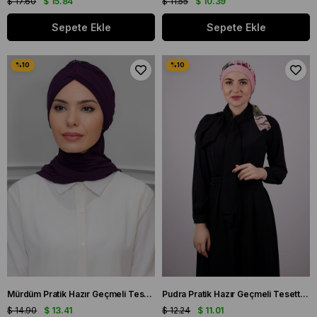
$ 17.60
$ 15.84
$ 11.55
$ 10.39
Sepete Ekle
Sepete Ekle
Mürdüm Pratik Hazır Geçmeli Tesettür Bone Sandy Kumaş Taçlı Büzgülü Şifon Atkılı 1208A_07
Pudra Pratik Hazır Geçmeli Tesettür Bone Sandy Kumaş Desenli Şifon Kemerli 1305D_06
$ 14.90
$ 13.41
$ 12.24
$ 11.01