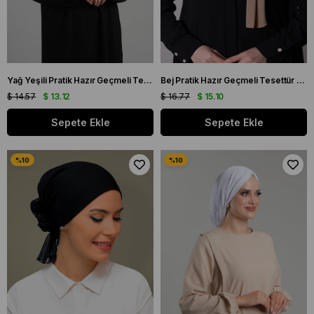
Yağ Yeşili Pratik Hazır Geçmeli Tesettür Bone Sandy Büzgülü Salaş 2119_36
Bej Pratik Hazır Geçmeli Tesettür Bone Sandy Kumaş Atkılı 2204_12
$ 14.57
$ 13.12
$ 16.77
$ 15.10
Sepete Ekle
Sepete Ekle