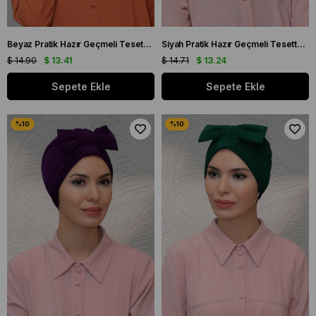
Beyaz Pratik Hazır Geçmeli Tesettür Bone Sandy Kumaş İncili Pileli Nervürlü Güllü 1805_42
Siyah Pratik Hazır Geçmeli Tesettür Bone Sandy Kumaş Pileli Nervürlü Güllü 1806_01
$ 14.90
$ 13.41
$ 14.71
$ 13.24
Sepete Ekle
Sepete Ekle