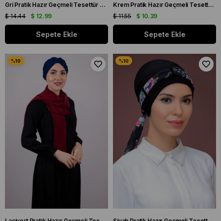
Gri Pratik Hazır Geçmeli Tesettür Bone Fukuro Sandy Kumaş Büzgülü 1831_15
Krem Pratik Hazır Geçmeli Tesettür Bone Sandy Kumaş Örgülü Güllü Şifon Atkılı 1203A_40
$ 14.44
$ 12.99
$ 11.55
$ 10.39
Sepete Ekle
Sepete Ekle
Lacivert Pratik Hazır Geçmeli Tesettür Bone Petekli Büzgülü 1204E_02
Siyah Pratik Hazır Geçmeli Tesettür Bone Sandy Kumaş Desenli Şifon Kemerli 1205D_01