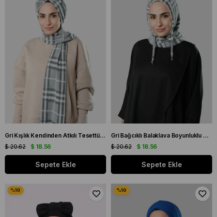
Gri Kışlık Kendinden Atkılı Tesettür Bone Jakar Ekoseli 2322_15
Gri Bağcıklı Balaklava Boyunluklu Bere Jakar Ekoseli 2323_15
$ 20.62
$ 18.56
$ 20.62
$ 18.56
Sepete Ekle
Sepete Ekle