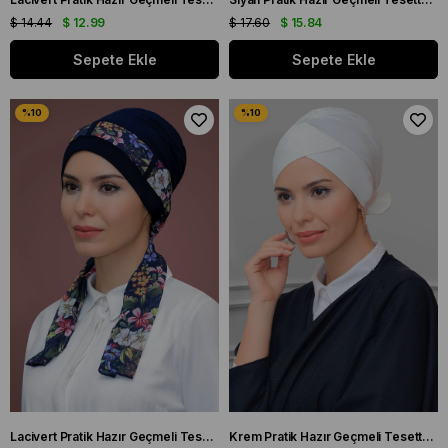
$ 14.44
$ 12.99
$ 17.60
$ 15.84
Sepete Ekle
Sepete Ekle
Lacivert Pratik Hazır Geçmeli Tesettür Bone Sandy Kumaş Desenli Şifon Kemerli 1205D_02
Krem Pratik Hazır Geçmeli Tesettür Bone Sandy Kumaş Fiyonklu Çift Taraflı Tek Çapraz 1833_40