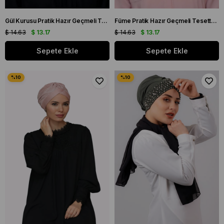
Gül Kurusu Pratik Hazır Geçmeli Tesettür Bone Fukuro Piliseli Tek Bantlı Çapraz Büzgülü 1821_18
Füme Pratik Hazır Geçmeli Tesettür Bone Fukuro Piliseli Tek Bantlı Çapraz Büzgülü 1821_25
$ 14.63
$ 13.17
$ 14.63
$ 13.17
Sepete Ekle
Sepete Ekle