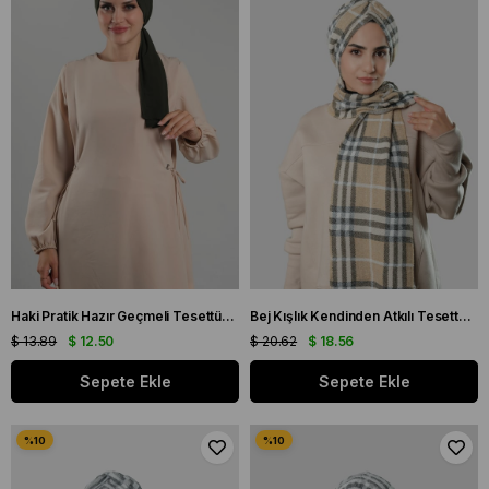
Haki Pratik Hazır Geçmeli Tesettür Bone Kesik Elyaf Sade 2111_09
Bej Kışlık Kendinden Atkılı Tesettür Bone Jakar Ekoseli 2322_12
$ 13.89
$ 12.50
$ 20.62
$ 18.56
Sepete Ekle
Sepete Ekle