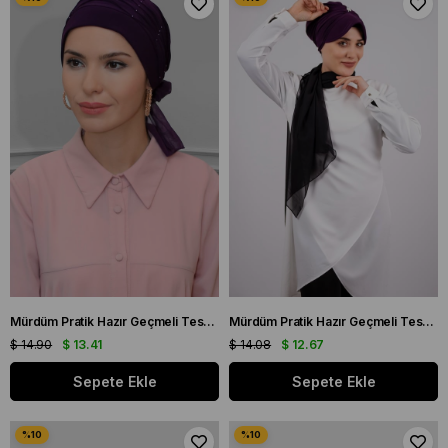
Mürdüm Pratik Hazır Geçmeli Tesettür Bone Sandy Kumaş İncili Pileli Nervürlü Güllü 1805_07
Mürdüm Pratik Hazır Geçmeli Tesettür Bone Viskon Kumaş Şapkalı Aksesuarlı 2104_07
$ 14.90
$ 13.41
$ 14.08
$ 12.67
Sepete Ekle
Sepete Ekle