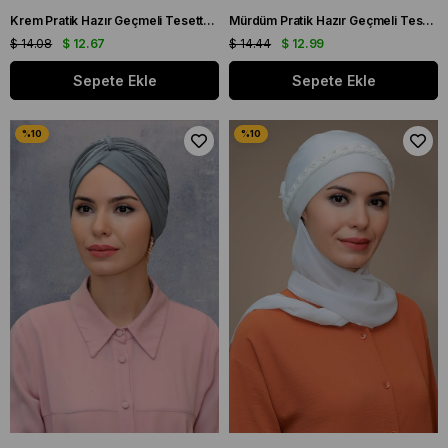
Krem Pratik Hazır Geçmeli Tesettür Bone Fukuro Piliseli Tek Çapraz Büzgülü 1824_40
Mürdüm Pratik Hazır Geçmeli Tesettür Bone Fukuro Sandy Kumaş Büzgülü 1831_07
$ 14.08
$ 12.67
$ 14.44
$ 12.99
Sepete Ekle
Sepete Ekle