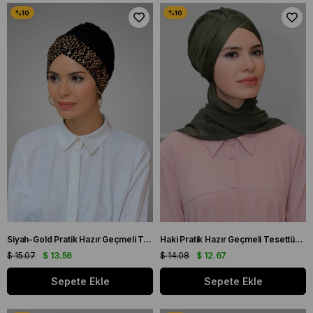
Siyah-Gold Pratik Hazır Geçmeli Tesettür Bone Sandy Kumaş Pullu Tek Çapraz 1907_102
Haki Pratik Hazır Geçmeli Tesettür Bone Fukuro Piliseli Tek Çapraz Büzgülü Şifon Atkılı 1824A_09
$ 15.07
$ 13.56
$ 14.08
$ 12.67
Sepete Ekle
Sepete Ekle