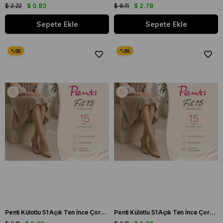
$ 2.22
$ 0.83
$ 6.11
$ 2.78
Sepete Ekle
Sepete Ekle
Penti Külotlu 51 Açık Ten İnce Çorap Medium Beden
Penti Külotlu 51 Açık Ten İnce Çorap Small Beden