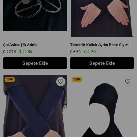
Şal Askısı (10 Adet)
Tesettür Kolluk Aydın Bone Siyah
$ 27.78
$ 12.50
$ 5.53
$ 2.78
Sepete Ekle
Sepete Ekle