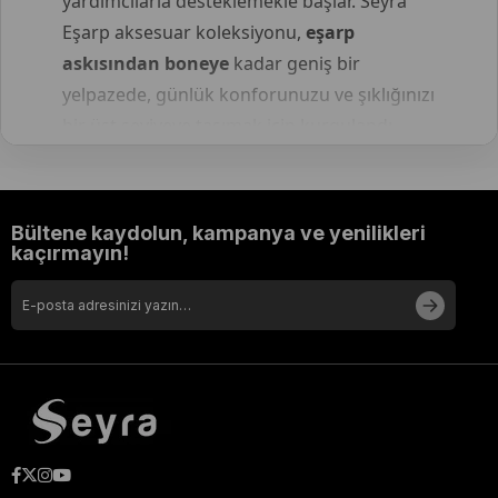
yardımcılarla desteklemekle başlar. Seyra
Eşarp aksesuar koleksiyonu,
eşarp
askısından boneye
kadar geniş bir
yelpazede, günlük konforunuzu ve şıklığınızı
bir üst seviyeye taşımak için kurgulandı.
Başka hiçbir yerde bulamayacağınız özgün
takılar ve fonksiyonel çözümlerle tanışmaya
hazır olun.
Bültene kaydolun, kampanya ve yenilikleri
kaçırmayın!
Konforun Temeli: Pamuklu ve
Penye Bone Modelleri
Kullanım gün boyu sürdüğünde, başörtünüzün altındaki
rahatlık her şeyden önemlidir. Nefes alan kumaşlardan
üretilen
bone modelleri
, saçlarınızın hava almasını
sağlarken eşarbınızın kaymasını engeller. İster dikişsiz