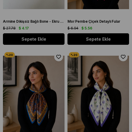
Armine Dikişsiz Bağlı Bone - Ekru Koyu 342 - 41275
Mor Pembe Çiçek Detaylı Fular
$ 27.78
$ 4.17
$ 6.94
$ 5.56
Sepete Ekle
Sepete Ekle