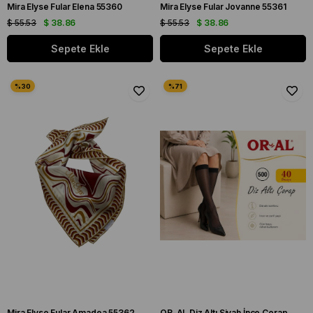
Mira Elyse Fular Elena 55360
Mira Elyse Fular Jovanne 55361
$ 55.53
$ 38.86
$ 55.53
$ 38.86
Sepete Ekle
Sepete Ekle
Mira Elyse Fular Amadea 55362
OR-AL Diz Altı Siyah İnce Çorap