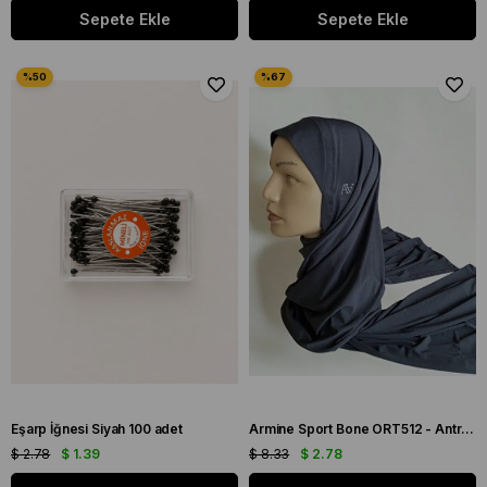
Sepete Ekle
Sepete Ekle
Eşarp İğnesi Siyah 100 adet
Armine Sport Bone ORT512 - Antrasit
$ 2.78
$ 1.39
$ 8.33
$ 2.78