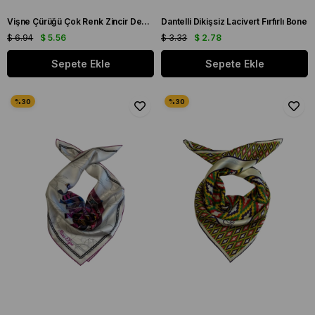
Vişne Çürüğü Çok Renk Zincir Desenli Fular
Dantelli Dikişsiz Lacivert Fırfırlı Bone
$ 6.94
$ 5.56
$ 3.33
$ 2.78
Sepete Ekle
Sepete Ekle