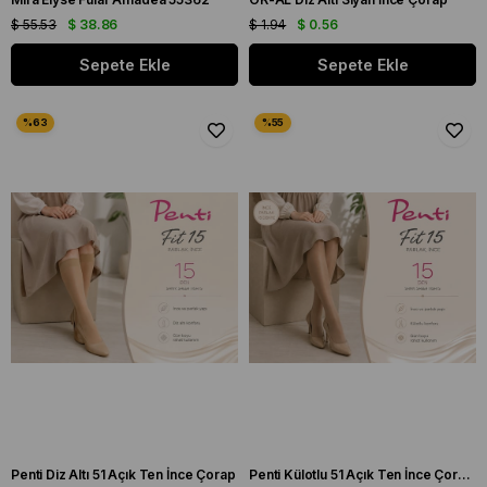
$ 55.53
$ 38.86
$ 1.94
$ 0.56
Sepete Ekle
Sepete Ekle
Penti Diz Altı 51 Açık Ten İnce Çorap
Penti Külotlu 51 Açık Ten İnce Çorap Large Beden