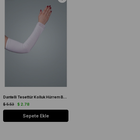
Dantelli Tesettür Kolluk Hürrem Bone Krem
$ 5.53
$ 2.78
Sepete Ekle