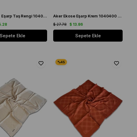
Aker Karma Eşarp Taş Rengi 1040600 - 912 - 32654
Aker Ekose Eşarp Krem 1040400 - 933 - 32677
5.28
$ 27.78
$ 13.86
Sepete Ekle
Sepete Ekle