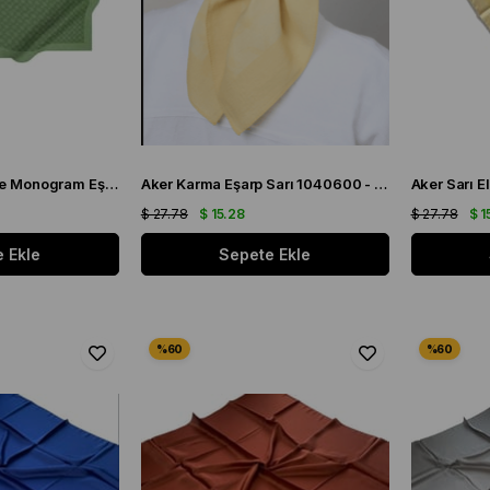
Aker Haki Elegance Monogram Eşarp 1090500 - 952
Aker Karma Eşarp Sarı 1040600 - 961 - 32673
$ 27.78
$ 15.28
$ 27.78
$ 1
 Ekle
Sepete Ekle