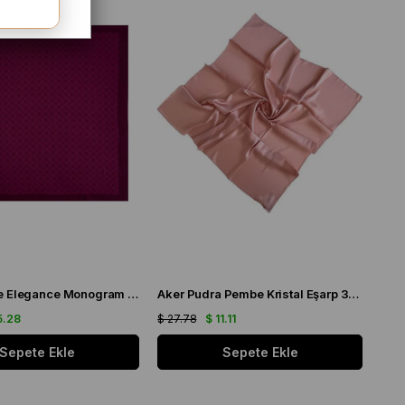
Aker Pembe Elegance Monogram Eşarp 1090500 - 994
Aker Pudra Pembe Kristal Eşarp 3030200 - 992
5.28
$ 27.78
$ 11.11
Sepete Ekle
Sepete Ekle