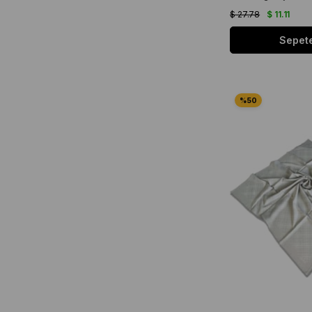
$ 27.78
$ 11.11
Sepete