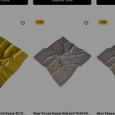
Aker Yağ Yeşili Kristal Eşarp 1070900 - 955
Aker Ekose Eşarp Antrasit 1040400 - 973 - 32693