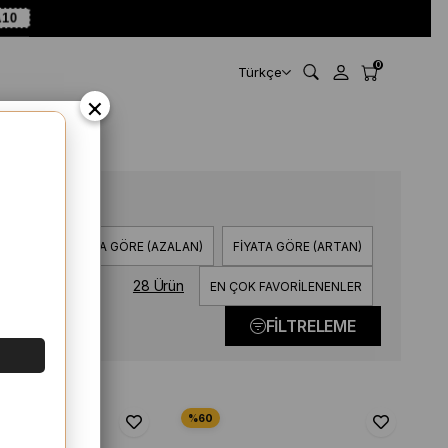
10
0
Türkçe
×
 (A>Z)
FIYATA GÖRE (AZALAN)
FIYATA GÖRE (ARTAN)
28 Ürün
EN ÇOK FAVORILENENLER
FILTRELEME