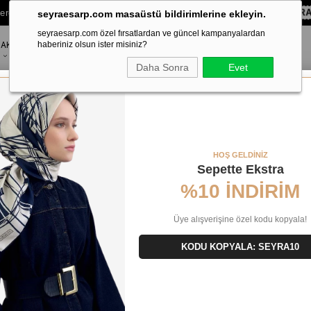
lere Özel Sepette
%10 EKSTRA İNDİRİM HEDİYE ÇEKİ!
KOD:
SEYRA
seyraesarp.com masaüstü bildirimlerine ekleyin.
seyraesarp.com özel fırsatlardan ve güncel kampanyalardan
AKSESUAR
haberiniz olsun ister misiniz?
MARKALAR
Daha Sonra
Evet
p
HOŞ GELDİNİZ
Sepette Ekstra
AR
YENI GELENLER
ÜRÜN ADINA GÖRE (Z<A)
ÜRÜN ADINA GÖRE
%10 İNDİRİM
Üye alışverişine özel kodu kopyala!
KODU KOPYALA: SEYRA10