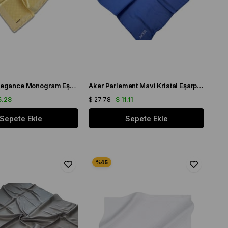
Aker Sarı Elegance Monogram Eşarp 1090500 - 961
Aker Parlement Mavi Kristal Eşarp 1070900 - 922
5.28
$ 27.78
$ 11.11
Sepete Ekle
Sepete Ekle