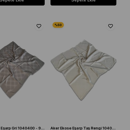
Aker Ekose Eşarp Gri 1040400 - 972 - 32694
Aker Ekose Eşarp Taş Rengi 1040400 - 912 - 32682