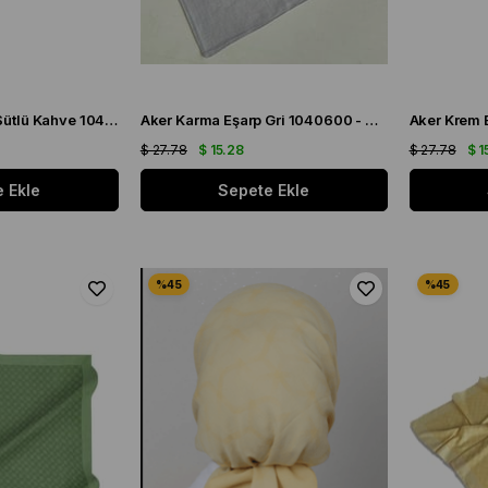
Aker Ekose Eşarp Sütlü Kahve 1040400 - 981 - 32675
Aker Karma Eşarp Gri 1040600 - 973 - 32664
$ 27.78
$ 15.28
$ 27.78
$ 1
 Ekle
Sepete Ekle