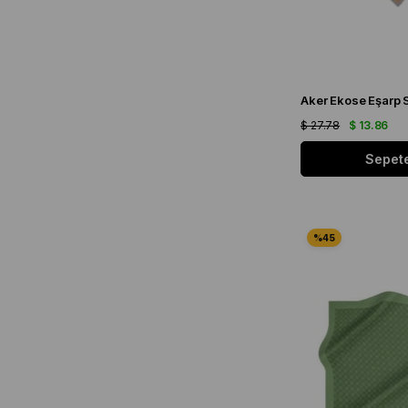
$ 27.78
$ 13.86
Sepete