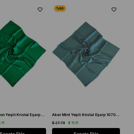
Aker Benetton Yeşili Kristal Eşarp 1070900 - 957
Aker Mint Yeşili Kristal Eşarp 1070900 - 952
.11
$ 27.78
$ 11.11
Sepete Ekle
Sepete Ekle