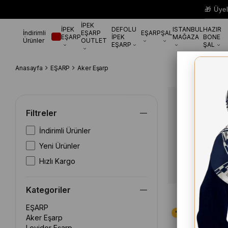
🎁 Üye
İPEK
İPEK
DEFOLU
ISTANBUL
HAZIR
İndirimli
EŞARP
EŞARP
ŞAL
EŞARP
İPEK
MAĞAZA
BONE
Ürünler
OUTLET
EŞARP
ŞAL
Anasayfa
EŞARP
Aker Eşarp
Aker Eşar
Filtreler
ÇOK SATANL
İndirimli Ürünler
Yeni Ürünler
Hızlı Kargo
Kategoriler
EŞARP
Aker Eşarp
Levidor Eşarp