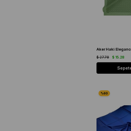
$ 27.78
$ 15.28
Sepete