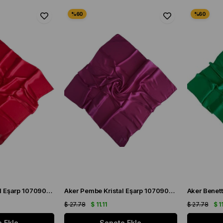
Aker Kırmızı Kristal Eşarp 1070900 - 942
Aker Pembe Kristal Eşarp 1070900 - 997
$ 27.78
$ 11.11
$ 27.78
$ 11
 Ekle
Sepete Ekle