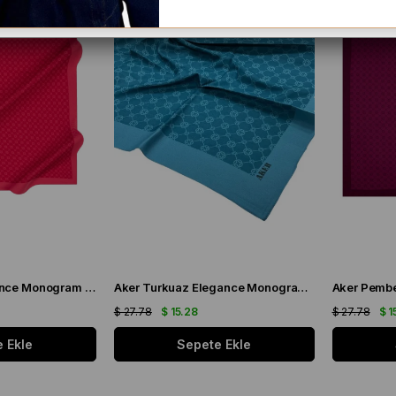
Aker Pembe Elegance Monogram Eşarp 1090500 - 993
Aker Turkuaz Elegance Monogram Eşarp 1090500 - 923
$ 27.78
$ 15.28
$ 27.78
$ 1
 Ekle
Sepete Ekle