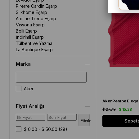
Pirerre Cardin Eşarp
Silkhome Eşarp
Armine Trend Eşarp
Vissona Eşarp
Belli Eşarp
İndirimli Eşarp
Tülbent ve Yazma
La Boutique Eşarp
Marka
Aker
Fiyat Aralığı
$ 27.78
$ 15.28
Sepete
Filtrele
$ 0.00 - $ 50.00
(28)