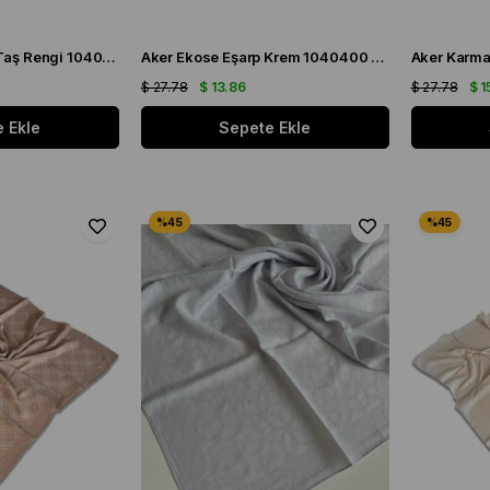
Aker Ekose Eşarp Taş Rengi 1040400 - 971 - 32681
Aker Ekose Eşarp Krem 1040400 - 982 - 32679
$ 27.78
$ 13.86
$ 27.78
$ 1
 Ekle
Sepete Ekle