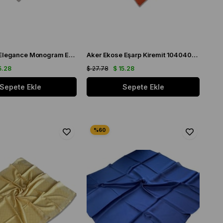
Aker Krem Elegance Monogram Eşarp 1090500 - 981
Aker Ekose Eşarp Kiremit 1040400 - 961 - 32717
5.28
$ 27.78
$ 15.28
Sepete Ekle
Sepete Ekle