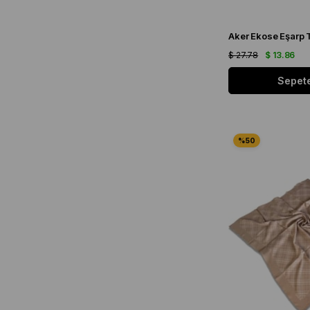
$ 27.78
$ 13.86
Sepete