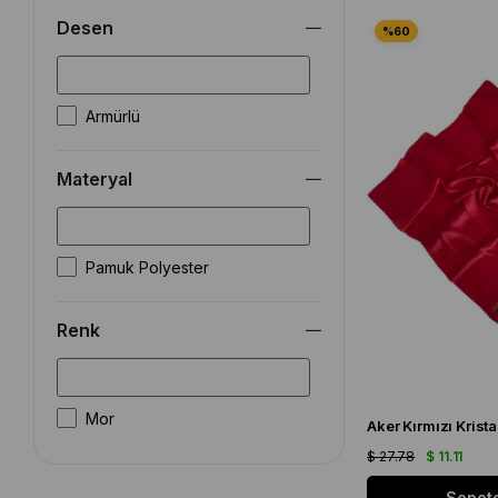
Desen
Armürlü
Materyal
Pamuk Polyester
Renk
Mor
$ 27.78
$ 11.11
Sepete