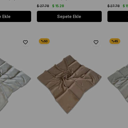
$ 27.78
$ 15.28
$ 27.78
$ 1
 Ekle
Sepete Ekle