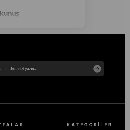
okunuş
m teknikleri sayesinde elde edilen bu
olay şekil alan bu eşarplar, en yoğun
Eşarp, bu lüksü sizin için ulaşılabilir
ün garantisiyle sunar. Hızlı
fe dönüştürüyoruz. Dünya
YFALAR
KATEGORİLER