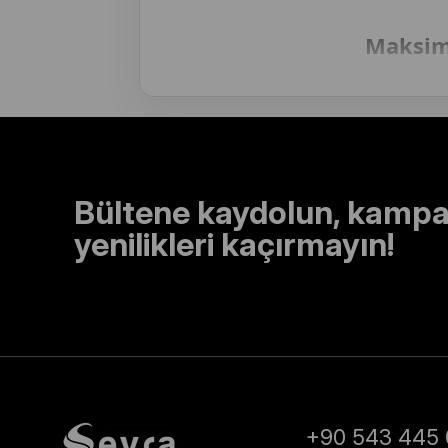
Maksim
Lüksün en somut hali, Pierre Cardin’in s
benzersiz yumuşaklık, gün boyu süren bir f
günlerinizde bile şıklığınızdan ödün verm
kılıyor.
Bültene kaydolun, kampa
yenilikleri kaçırmayın!
Seyra Eşarp
, Pierre Cardin mar
gönderim, güvenli ödeme seçen
markası Pierre Cardin asaletini
+90 543 445 