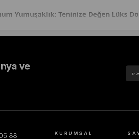
um Yumuşaklık: Teninize Değen Lüks D
unduğu
maksimum yumuşaklık veren ipeksi dokudur
. Markanın özel üreti
erahlık ve hafiflik sunar. Başta ağırlık yapmayan, kayma direnci yüksek ve k
emenizi sağlar.
Pierre Cardin eşarp fiyatları
ve indirimli seçenekleriyle Seyra 
nya ve
Neden Seyra Eşarp’tan Pierre Cardin Almalısınız?
kasının en yeni sezon ve en beğenilen modellerini %100 orijinal ür
ekleri ve
indirimli fiyat avantajlarıyla
lüks alışverişi bir key
 Seyra Eşarp deneyimiyle gardırobunuza ekleyin.
KURUMSAL
SA
05 88