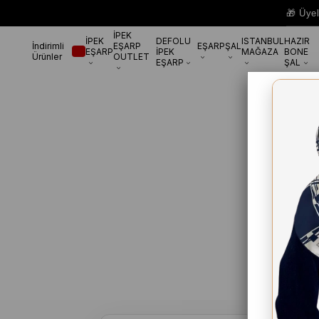
🎁 Üye
İPEK
İPEK
DEFOLU
ISTANBUL
HAZIR
İndirimli
EŞARP
EŞARP
ŞAL
EŞARP
İPEK
MAĞAZA
BONE
Ürünler
OUTLET
EŞARP
ŞAL