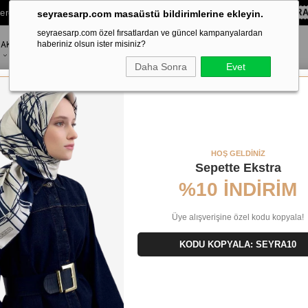
lere Özel Sepette
%10 EKSTRA İNDİRİM HEDİYE ÇEKİ!
KOD:
SEYR
seyraesarp.com masaüstü bildirimlerine ekleyin.
seyraesarp.com özel fırsatlardan ve güncel kampanyalardan
AKSESUAR
haberiniz olsun ister misiniz?
MARKALAR
Daha Sonra
Evet
HOŞ GELDİNİZ
Sepette Ekstra
%10 İNDİRİM
Üye alışverişine özel kodu kopyala!
KODU KOPYALA: SEYRA10