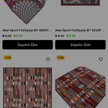
Aker Sport Tivil Eşarp IST 6863797-942 Kahverengi Geometrik Desen
Aker Sport Tivil Eşarp IST 8229797-991 Mürdüm Çizgi Desen
$ 8.33
$ 5.53
$ 8.33
$ 5.53
Sepete Ekle
Sepete Ekle