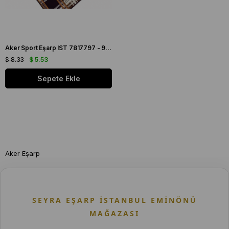
Aker Sport Eşarp IST 7817797 - 992 Bordo Krem Çiçek Ekose Desen
$ 8.33
$ 5.53
Sepete Ekle
Aker Eşarp
SEYRA EŞARP İSTANBUL EMINÖNÜ
MAĞAZASI