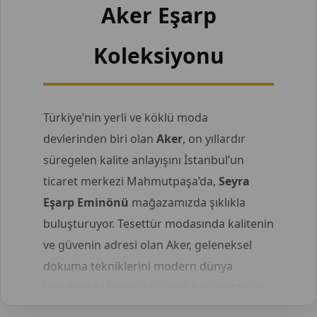
Aker Eşarp
Koleksiyonu
Türkiye’nin yerli ve köklü moda
devlerinden biri olan
Aker
, on yıllardır
süregelen kalite anlayışını İstanbul’un
ticaret merkezi Mahmutpaşa’da,
Seyra
Eşarp Eminönü
mağazamızda şıklıkla
buluşturuyor. Tesettür modasında kalitenin
ve güvenin adresi olan Aker, geleneksel
dokuma tekniklerini modern dünya
trendleriyle harmanlayarak her yaştan ve
her tarza sahip hanıma hitap ediyor.