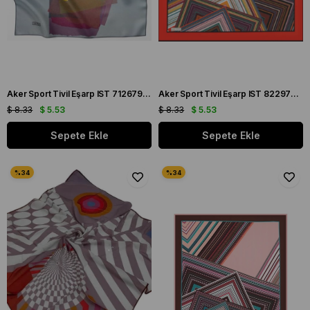
Aker Sport Tivil Eşarp IST 7126797-951 Su Yeşil Çiçek Desen
Aker Sport Tivil Eşarp IST 8229797-911 Kırmızı Çizgi Desen
$ 8.33
$ 5.53
$ 8.33
$ 5.53
Sepete Ekle
Sepete Ekle