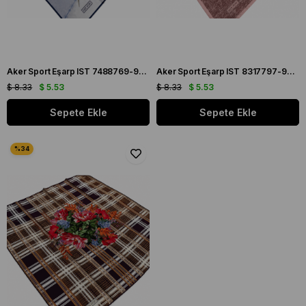
Aker Sport Eşarp IST 7488769-922 Mavi Bordo Çiçek Desen
Aker Sport Eşarp IST 8317797-993 Gül Kurusu Keten Desen
$ 8.33
$ 5.53
$ 8.33
$ 5.53
Sepete Ekle
Sepete Ekle