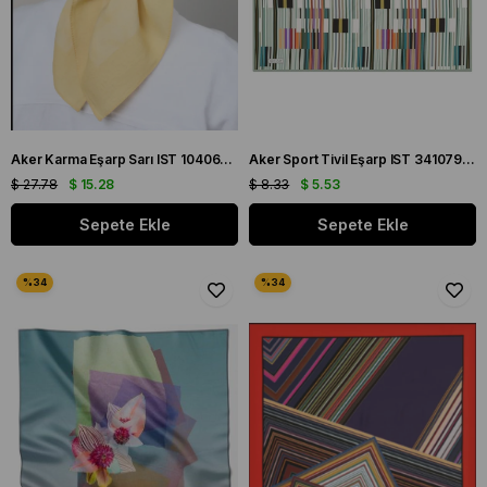
Aker Karma Eşarp Sarı IST 1040600 - 961
Aker Sport Tivil Eşarp IST 3410797-951 Yeşil Çizgili Desen
$ 27.78
$ 15.28
$ 8.33
$ 5.53
Sepete Ekle
Sepete Ekle