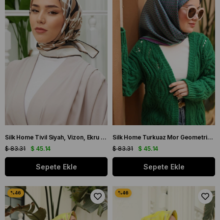
Silk Home Tivil Siyah, Vizon, Ekru Desenli İpek Eşarp İST11386 - 12
Silk Home Turkuaz Mor Geometrik Desenli Tivil İpek Eşarp IST 11421 - 05
$ 83.31
$ 45.14
$ 83.31
$ 45.14
Sepete Ekle
Sepete Ekle