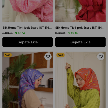
Silk Home Tivil İpek Eşarp IST 11432 - 58 Yeşil, Pembe, Acı Kahve, Ekru
Silk Home Tivil İpek Eşarp IST 11432 - 45 Mor, Parlak Turuncu, Yeşil, Pembe
$ 83.31
$ 45.14
$ 83.31
$ 45.14
Sepete Ekle
Sepete Ekle