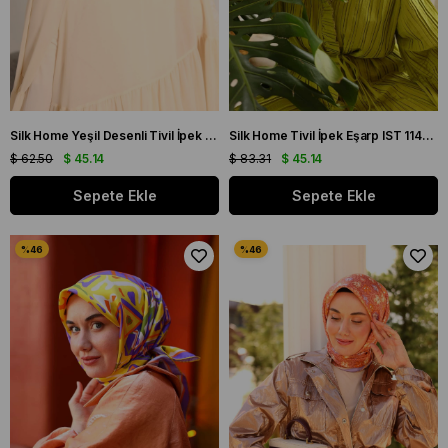
Silk Home Yeşil Desenli Tivil İpek Eşarp 11432-32
Silk Home Tivil İpek Eşarp IST 11425 - 40 Yeşil, Leylak, Sarı, Haki
$ 62.50
$ 45.14
$ 83.31
$ 45.14
Sepete Ekle
Sepete Ekle