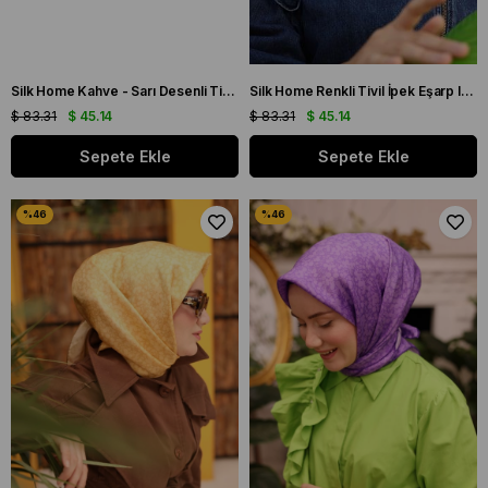
Silk Home Kahve - Sarı Desenli Tivil İpek Eşarp IST 11405 - 16
Silk Home Renkli Tivil İpek Eşarp IST 11404 - 31
$ 83.31
$ 45.14
$ 83.31
$ 45.14
Sepete Ekle
Sepete Ekle