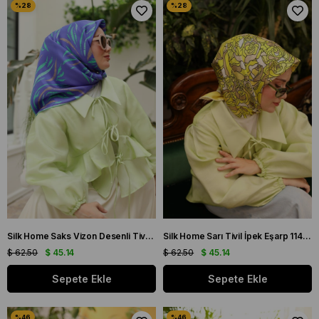
Silk Home Saks Vizon Desenli Tivil İpek Eşarp 11432-01
Silk Home Sarı Tivil İpek Eşarp 11434-03 Çiçek Desen
$ 62.50
$ 45.14
$ 62.50
$ 45.14
Sepete Ekle
Sepete Ekle