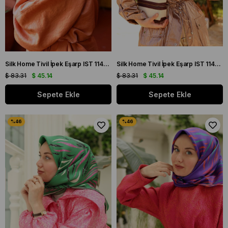
Silk Home Tivil İpek Eşarp IST 11427 - 22 Sarı, Mor, Turuncu, Yeşil
Silk Home Tivil İpek Eşarp IST 11428 - 37 Lila, Yavruağzı, Şeftali, Turuncu
$ 83.31
$ 45.14
$ 83.31
$ 45.14
Sepete Ekle
Sepete Ekle