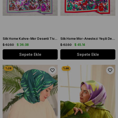
Silk Home Kahve-Mor Desenli Tivil İpek Eşarp 11405-23
Silk Home Mor-Anestezi Yeşili Desenli Tivil İpek Eşarp 11405-04
$ 62.50
$ 36.08
$ 62.50
$ 45.14
Sepete Ekle
Sepete Ekle