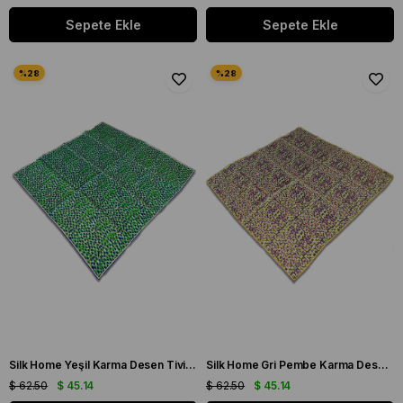
Sepete Ekle
Sepete Ekle
Silk Home Yeşil Karma Desen Tivil İpek Eşarp 11426-232
Silk Home Gri Pembe Karma Desen Tivil İpek Eşarp 11426-233
$ 62.50
$ 45.14
$ 62.50
$ 45.14