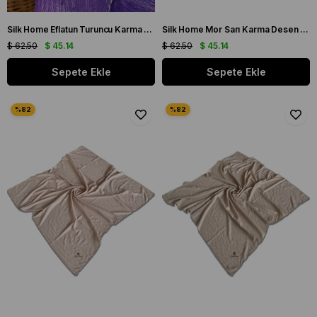
Silk Home Eflatun Turuncu Karma Desen Tivil İpek Eşarp 11424-72
Silk Home Mor Sarı Karma Desen Tivil İpek Eşarp 11426-247
$ 62.50
$ 45.14
$ 62.50
$ 45.14
Sepete Ekle
Sepete Ekle