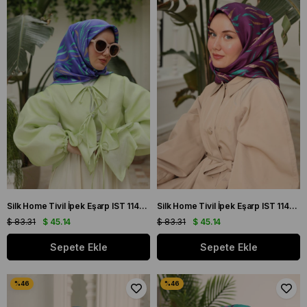
Silk Home Tivil İpek Eşarp IST 11432 - 01 Mor, Vizon, Yeşil
Silk Home Tivil İpek Eşarp IST 11432 - 04 Mürdüm Yaprak Desen
$ 83.31
$ 45.14
$ 83.31
$ 45.14
Sepete Ekle
Sepete Ekle