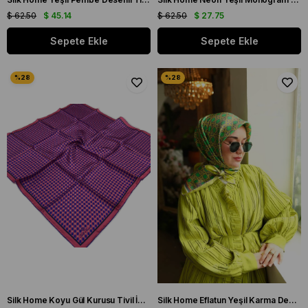
$ 62.50
$ 45.14
$ 62.50
$ 27.75
Sepete Ekle
Sepete Ekle
Silk Home Koyu Gül Kurusu Tivil İpek Eşarp 11418-10
Silk Home Eflatun Yeşil Karma Desen Tivil İpek Eşarp 11424-63