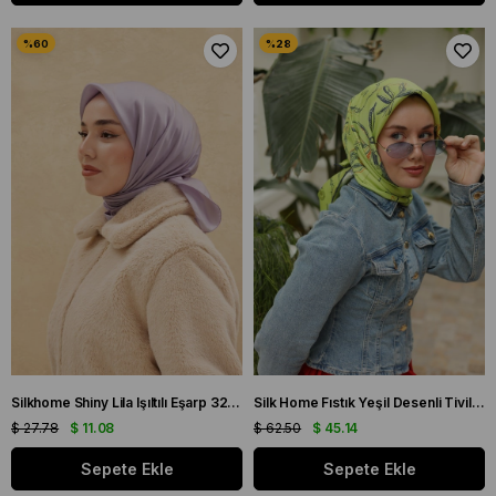
Silkhome Shiny Lila Işıltılı Eşarp 32742
Silk Home Fıstık Yeşil Desenli Tivil İpek Eşarp 11433-24
$ 27.78
$ 11.08
$ 62.50
$ 45.14
Sepete Ekle
Sepete Ekle