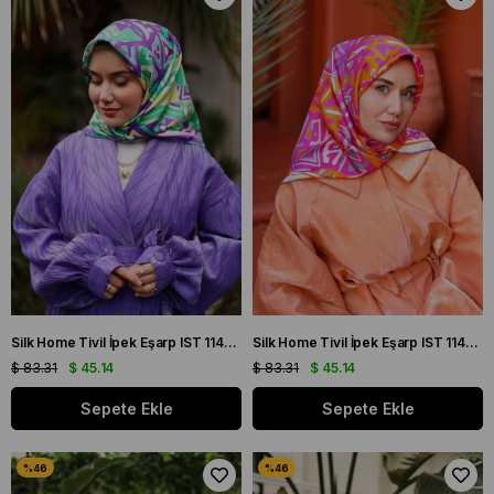
Silk Home Tivil İpek Eşarp IST 11427 - 15 Mor, Pembe, Yeşil, Sarı
Silk Home Tivil İpek Eşarp IST 11427 - 24 Parlak Turuncu, Fuşya, Çelik Mavi,
$ 83.31
$ 45.14
$ 83.31
$ 45.14
Sepete Ekle
Sepete Ekle