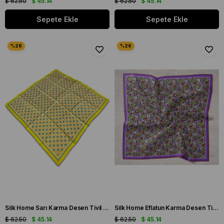
$ 62.50
$ 45.14
$ 62.50
$ 45.14
Sepete Ekle
Sepete Ekle
Silk Home Sarı Karma Desen Tivil İpek Eşarp 11424-125
Silk Home Eflatun Karma Desen Tivil İpek Eşarp 11428-04
$ 62.50
$ 45.14
$ 62.50
$ 45.14