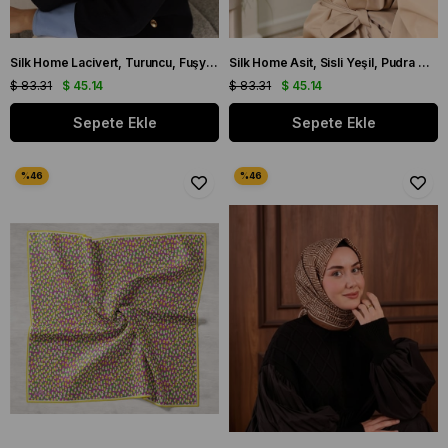
Silk Home Lacivert, Turuncu, Fuşya, Yeşil, Mavi Tivil İpek Eşarp IST 11408 - 12
Silk Home Asit, Sisli Yeşil, Pudra Vizon, Antrasit Geometrik Desen Tivil İpek Eşarp IST 11432 - 19
$ 83.31
$ 45.14
$ 83.31
$ 45.14
Sepete Ekle
Sepete Ekle