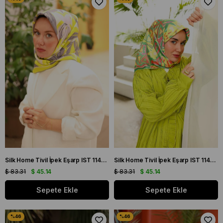
Silk Home Tivil İpek Eşarp IST 11439 - 02 Asit, Gri, Siyah, Gümüş, Yeşil Karışık Desen
Silk Home Tivil İpek Eşarp IST 11427 - 10 Yeşil, Pembe, Somon, Yavruağzı, Sarı
$ 83.31
$ 45.14
$ 83.31
$ 45.14
Sepete Ekle
Sepete Ekle