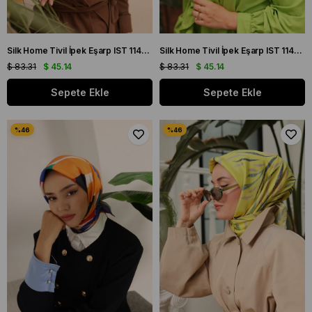
Silk Home Tivil İpek Eşarp IST 11435 - 33 Saman, Sarı
Silk Home Tivil İpek Eşarp IST 11435 - 13 Mor, Lavanta
$ 83.31
$ 45.14
$ 83.31
$ 45.14
Sepete Ekle
Sepete Ekle