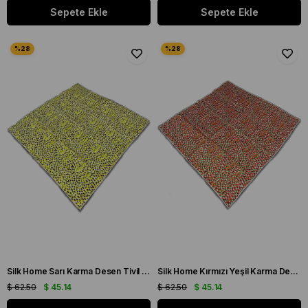
Sepete Ekle
Sepete Ekle
Silk Home Sarı Karma Desen Tivil İpek Eşarp 11426-235
Silk Home Kırmızı Yeşil Karma Desen Tivil İpek Eşarp 11426-239
$ 62.50
$ 45.14
$ 62.50
$ 45.14