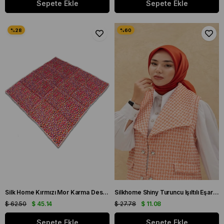
Sepete Ekle
Sepete Ekle
Silk Home Kırmızı Mor Karma Desen Tivil İpek Eşarp 11426-244
Silkhome Shiny Turuncu Işıltılı Eşarp 32737
$ 62.50
$ 45.14
$ 27.78
$ 11.08
Sepete Ekle
Sepete Ekle