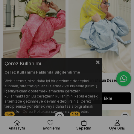
Çerez Kullanımı
Çerez Kullanımı Hakkında Bilgilendirme
Silk Home Yeşil Pembe Desenli Tivil İpek Eşarp IST 11433 - 19
Silk Home Sarı Eflatun Desenli Tivil İpek Eşarp IST 11433 - 34
Web sitemiz, size daha iyi bir gezinme deneyimi
sunmak, site trafiğini analiz etmek ve kişiselleştirilmiş
$ 83.31
$ 45.14
$ 83.31
$ 45.14
içerik/reklam göstermek amacıyla çerezleri
kullanmaktadır. Bu çerezlerin kullanımını kabul ederek
Sepete Ekle
Sepete Ekle
sitemizde gezinmeye devam edebilirsiniz. Çerez
terciplerinizi yönetmek veya daha fazla bilgi almak
için lütfen
Çerez Politikası
sayfasını ziyaret edin.
Anasayfa
Favorilerim
Sepetim
Üye Girişi