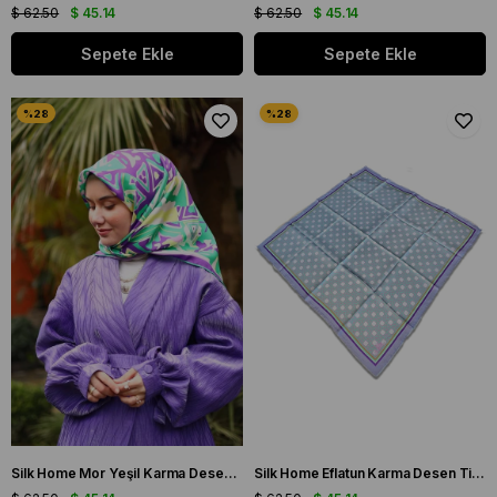
$ 62.50
$ 45.14
$ 62.50
$ 45.14
Sepete Ekle
Sepete Ekle
Silk Home Mor Yeşil Karma Desen Tivil İpek Eşarp 11427-15
Silk Home Eflatun Karma Desen Tivil İpek Eşarp 11424-124