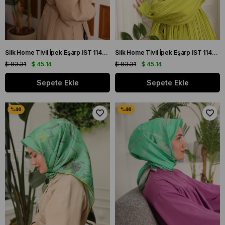
Silk Home Tivil İpek Eşarp IST 11432 - 15 Mor, Vizon, Pembe, Ekru
Silk Home Tivil İpek Eşarp IST 11432 - 18 Parlak Turuncu, Sarı, Vizon, Antrasit
$ 83.31
$ 45.14
$ 83.31
$ 45.14
Sepete Ekle
Sepete Ekle