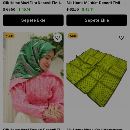
Silk Home Mavi Ekru Desenli Tivil İpek Eşarp 11432-57
Silk Home Mürdüm Desenli Tivil İpek Eşarp 11432-04
$ 62.50
$ 45.14
$ 62.50
$ 45.14
Sepete Ekle
Sepete Ekle
Silk Home Yeşil Pembe Desenli Tivil İpek Eşarp 11432-58
Silk Home Neon Yeşil Monogram Desenli Tivil İpek Eşarp 11393-97