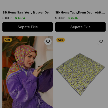
Silk Home Sarı, Yeşil, Erguvan Geometrik Desen Tivil İpek Eşarp IST 11426 - 10
Silk Home Taba,Krem Geometrik Desen Tivil İpek Eşarp IST 1000 - 1
$ 83.31
$ 45.14
$ 83.31
$ 45.14
Sepete Ekle
Sepete Ekle