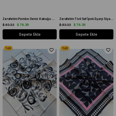
Zerafetim Pembe Deniz Kabuğu Tivil İpek Eşarp
Zerafetim Tivil Saf İpek Eşarp Siyah Kırmızı Rosalia Desen
$ 83.33
$ 76.39
$ 83.33
$ 76.39
Sepete Ekle
Sepete Ekle