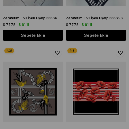
Zerafetim Tivil İpek Eşarp 55564 Beyaz Gri Çiçek Desen
Zerafetim Tivil İpek Eşarp 55565 Siyah Pembe Kazayağı Desen
$ 77.78
$ 61.11
$ 77.78
$ 61.11
Sepete Ekle
Sepete Ekle