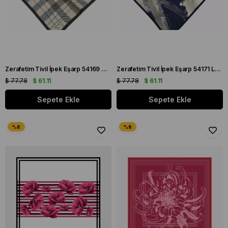
Zerafetim Tivil İpek Eşarp 54169 Gri Ekose Desen
Zerafetim Tivil İpek Eşarp 54171 Lacivert Batik Desen
$ 77.78
$ 61.11
$ 77.78
$ 61.11
Sepete Ekle
Sepete Ekle