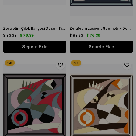
Zerafetim Çilek Bahçesi Desen Tivil İpek Eşarp
Zerafetim Lacivert Geometrik Desen Tivil İpek Eşarp
$ 83.33
$ 76.39
$ 83.33
$ 76.39
Sepete Ekle
Sepete Ekle