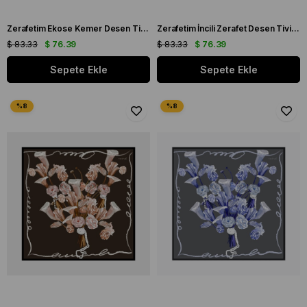
Zerafetim Ekose Kemer Desen Tivil İpek Eşarp Yeşil Taba
Zerafetim İncili Zerafet Desen Tivil İpek Eşarp Siyah Yeşil
$ 83.33
$ 76.39
$ 83.33
$ 76.39
Sepete Ekle
Sepete Ekle