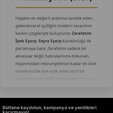
Hayatın en değerli anlarına tanıklık eden,
geleneksel el işçiliğini modern tasarımın
keskin çizgileriyle buluşturan
Zerafetim
İpek Eşarp
,
Seyra Eşarp
küratörlüğü ile
parlamaya hazır. Zerafetim sadece bir
aksesuar değil; hatıralarınıza dokunan,
nişanınızdan mezuniyetinize kadar en özel
karelerinizde size eşlik eden zarif bir
tamamlayıcıdır. %100 doğal ipeğin göz alıcı
ışıltısını ve asaletini Seyra Eşarp farkıyla
üzerinizde taşıyın.
Bültene kaydolun, kampanya ve yenilikleri
Saf İpeğin Büyüsü: Zerafetim
kaçırmayın!