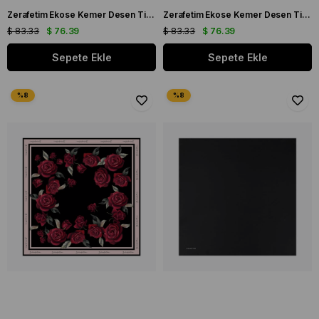
Zerafetim Ekose Kemer Desen Tivil İpek Eşarp Lacivert Mavi
Zerafetim Ekose Kemer Desen Tivil İpek Eşarp Kahve Vizon
$ 83.33
$ 76.39
$ 83.33
$ 76.39
Sepete Ekle
Sepete Ekle