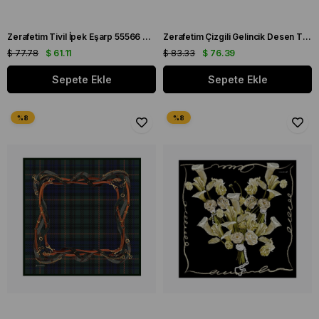
Zerafetim Tivil İpek Eşarp 55566 Siyah Vizon Yaprak Desen
Zerafetim Çizgili Gelincik Desen Tivil İpek Eşarp Siyah Kırmızı
$ 77.78
$ 61.11
$ 83.33
$ 76.39
Sepete Ekle
Sepete Ekle