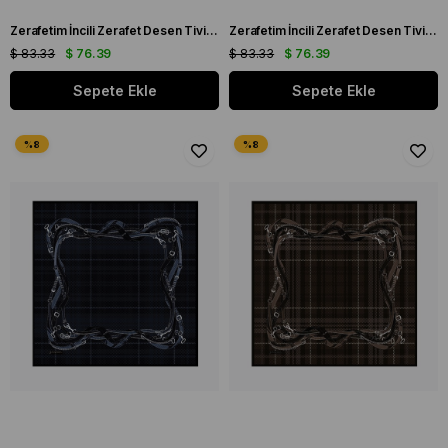
Zerafetim İncili Zerafet Desen Tivil İpek Eşarp Kahverengi
Zerafetim İncili Zerafet Desen Tivil İpek Eşarp Gri Mavi
$ 83.33
$ 76.39
$ 83.33
$ 76.39
Sepete Ekle
Sepete Ekle