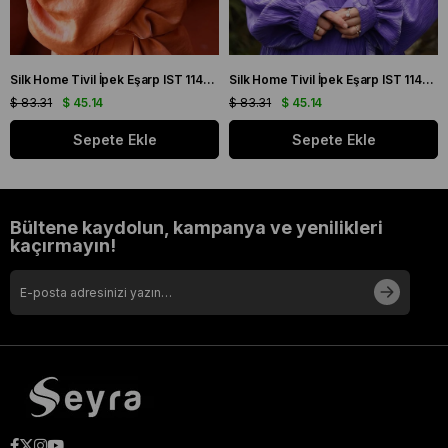
Silk Home Tivil İpek Eşarp IST 11427 - 22 Sarı, Mor, Turuncu, Yeşil
Silk Home Tivil İpek Eşarp IST 11427 - 15 Mor, Pembe, Yeşil, Sarı
$ 83.31
$ 45.14
$ 83.31
$ 45.14
Sepete Ekle
Sepete Ekle
Bültene kaydolun, kampanya ve yenilikleri
kaçırmayın!