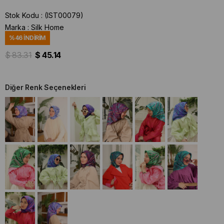
Stok Kodu
(IST00079)
Marka
:
Silk Home
%
46
İNDIRIM
$ 83.31
$ 45.14
Diğer Renk Seçenekleri