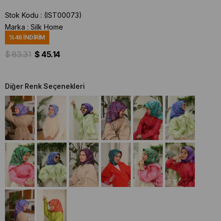
Stok Kodu
(IST00073)
Marka
:
Silk Home
%
46
İNDIRIM
$ 83.31
$ 45.14
Diğer Renk Seçenekleri