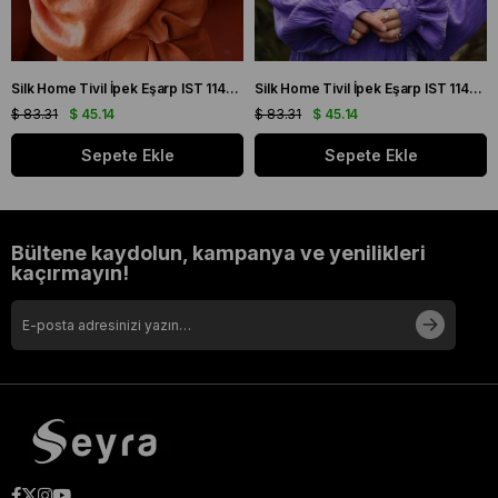
Silk Home Tivil İpek Eşarp IST 11427 - 22 Sarı, Mor, Turuncu, Yeşil
Silk Home Tivil İpek Eşarp IST 11427 - 15 Mor, Pembe, Yeşil, Sarı
$ 83.31
$ 45.14
$ 83.31
$ 45.14
Sepete Ekle
Sepete Ekle
Bültene kaydolun, kampanya ve yenilikleri
kaçırmayın!