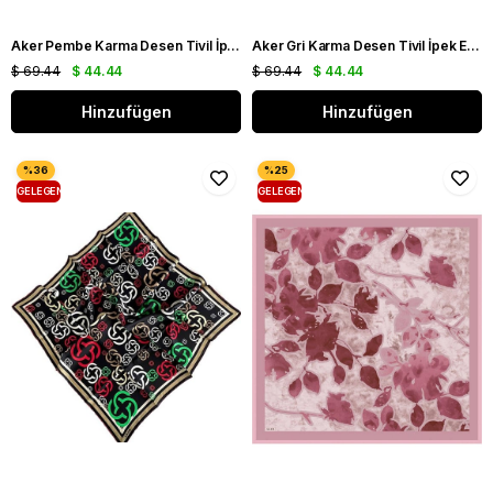
Aker Pembe Karma Desen Tivil İpek Eşarp 8810713 - 924
Aker Gri Karma Desen Tivil İpek Eşarp 8864713 - 914 - 31269
$ 69.44
$ 44.44
$ 69.44
$ 44.44
Hinzufügen
Hinzufügen
GELEGENHEIT
GELEGENHEIT
PRODUKT
PRODUKT