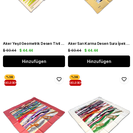
Aker Yeşil Geometrik Desen Tivil İpek Eşarp 8838713 - 932
Aker Sarı Karma Desen Sura İpek Eşarp 8808701 - 361
$ 69.44
$ 44.44
$ 69.44
$ 44.44
Hinzufügen
Hinzufügen
GELEGENHEIT
GELEGENHEIT
PRODUKT
PRODUKT