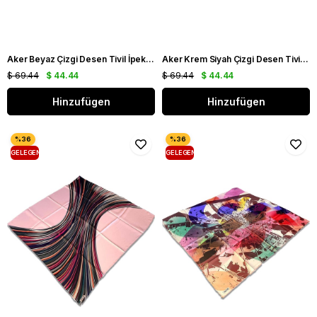
Aker Beyaz Çizgi Desen Tivil İpek Eşarp 8804713 - 961
Aker Krem Siyah Çizgi Desen Tivil İpek Eşarp 8804713 - 931
$ 69.44
$ 44.44
$ 69.44
$ 44.44
Hinzufügen
Hinzufügen
GELEGENHEIT
GELEGENHEIT
PRODUKT
PRODUKT