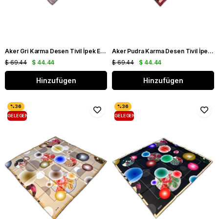
Aker Gri Karma Desen Tivil İpek Eşarp 8808713 - 912
Aker Pudra Karma Desen Tivil İpek Eşarp 8806713 - 941
$ 69.44
$ 44.44
$ 69.44
$ 44.44
Hinzufügen
Hinzufügen
GELEGENHEIT
GELEGENHEIT
PRODUKT
PRODUKT