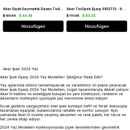
Aker Siyah Geometrik Desen Tivil İpek Eşarp 35629
Aker Tivil İpek Eşarp 9103713 - 991 Gül Kurusu Batik Desen (2025 Sonbahar - Kış Sezonu)
$ 69.44
$ 44.44
$ 111.08
$ 83.33
Hinzufügen
Hinzufügen
Aker İpek 2024 Yaz
Aker İpek Eşarp 2024 Yaz Modelleri: Şıklığınızı İfade Edin"
Yaz aylarında stilinizi tamamlayacak ve zarafetinizi ön plana çıkaracak
Aker İpek Eşarp 2024 Yaz Modelleri, özgün tasarımlarıyla dikkat çekiyor.
Aker'in kalitesi ve estetiğiyle buluşan bu yeni koleksiyon, renklerin ve
desenlerin muhteşem uyumuyla yaz mevsimine enerji katıyor.
Sıcak günlerin vazgeçilmezi olan ipek kumaşın hafif ve ferah dokusuyla
tasarlanan eşarplar, kullanıcılarına rahatlık ve konfor sunuyor. Aynı
zamanda Aker'in özenle seçilmiş desenleri ve renk paleti, her tarza ve
her zevke hitap ediyor.
2024 Yaz Modelleri koleksiyonunda çiçek desenlerinden geometrik