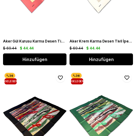
Aker Gül Kurusu Karma Desen Tivil İpek Eşarp 8808713 - 991
Aker Krem Karma Desen Tivil İpek Eşarp 8808713 - 913
$ 69.44
$ 44.44
$ 69.44
$ 44.44
Hinzufügen
Hinzufügen
GELEGENHEIT
GELEGENHEIT
PRODUKT
PRODUKT