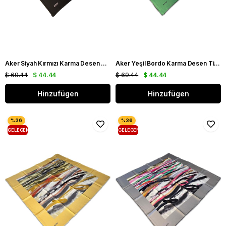
Aker Siyah Kırmızı Karma Desen Tivil İpek Eşarp 8808713 - 911
Aker Yeşil Bordo Karma Desen Tivil İpek Eşarp 8808713 - 951
$ 69.44
$ 44.44
$ 69.44
$ 44.44
Hinzufügen
Hinzufügen
GELEGENHEIT
GELEGENHEIT
PRODUKT
PRODUKT