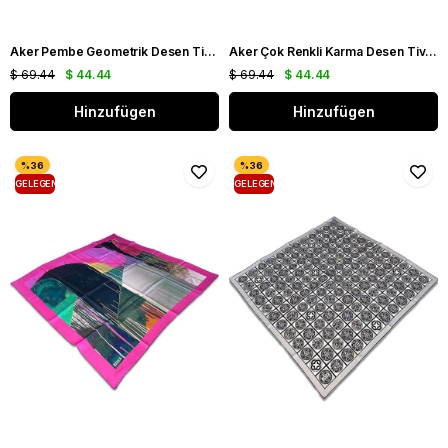
Aker Pembe Geometrik Desen Tivil İpek Eşarp 8076713 - 915
Aker Çok Renkli Karma Desen Tivil İpek Eşarp 8837713 - 911
$ 69.44
$ 44.44
$ 69.44
$ 44.44
Hinzufügen
Hinzufügen
GELEGENHEIT
GELEGENHEIT
PRODUKT
PRODUKT