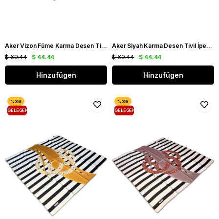
Aker Vizon Füme Karma Desen Tivil İpek Eşarp 8806713 - 912
Aker Siyah Karma Desen Tivil İpek Eşarp 8806713 - 911
$ 69.44
$ 44.44
$ 69.44
$ 44.44
Hinzufügen
Hinzufügen
GELEGENHEIT
GELEGENHEIT
PRODUKT
PRODUKT