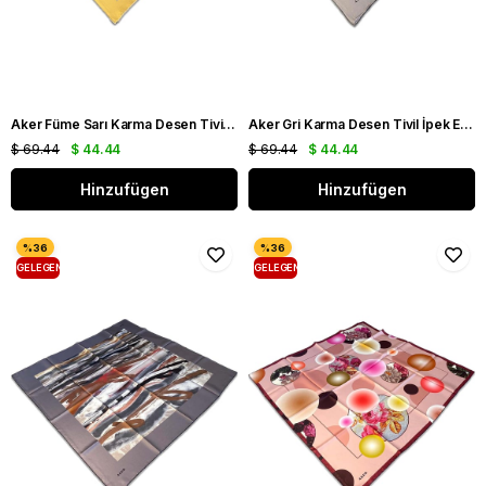
Aker Füme Sarı Karma Desen Tivil İpek Eşarp 8808713 - 961
Aker Gri Karma Desen Tivil İpek Eşarp 8808713 - 971
$ 69.44
$ 44.44
$ 69.44
$ 44.44
Hinzufügen
Hinzufügen
GELEGENHEIT
GELEGENHEIT
PRODUKT
PRODUKT