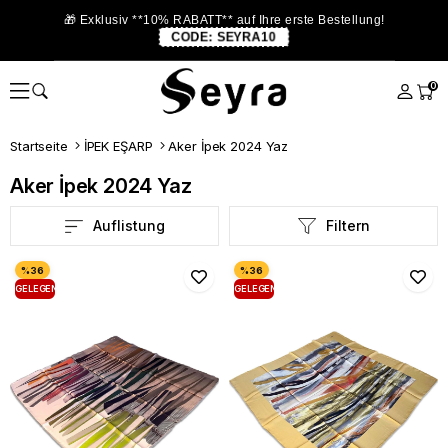
🎁 Exklusiv **10% RABATT** auf Ihre erste Bestellung!
CODE:
SEYRA10
0
Startseite
İPEK EŞARP
Aker İpek 2024 Yaz
Aker İpek 2024 Yaz
Auflistung
Filtern
GELEGENHEIT
GELEGENHEIT
PRODUKT
PRODUKT