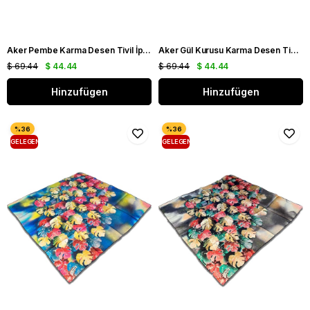
Aker Pembe Karma Desen Tivil İpek Eşarp 8842713 - 991
Aker Gül Kurusu Karma Desen Tivil İpek Eşarp 8841713 - 961
$ 69.44
$ 44.44
$ 69.44
$ 44.44
Hinzufügen
Hinzufügen
GELEGENHEIT
GELEGENHEIT
PRODUKT
PRODUKT