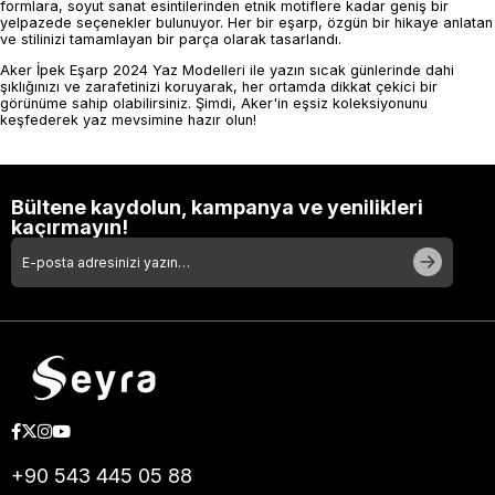
formlara, soyut sanat esintilerinden etnik motiflere kadar geniş bir
yelpazede seçenekler bulunuyor. Her bir eşarp, özgün bir hikaye anlatan
ve stilinizi tamamlayan bir parça olarak tasarlandı.
Aker İpek Eşarp 2024 Yaz Modelleri ile yazın sıcak günlerinde dahi
şıklığınızı ve zarafetinizi koruyarak, her ortamda dikkat çekici bir
görünüme sahip olabilirsiniz. Şimdi, Aker'in eşsiz koleksiyonunu
keşfederek yaz mevsimine hazır olun!
Bültene kaydolun, kampanya ve yenilikleri
kaçırmayın!
+90 543 445 05 88