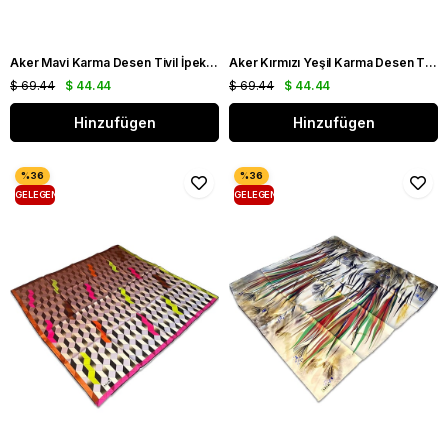
Aker Mavi Karma Desen Tivil İpek Eşarp 8546713 - 921
Aker Kırmızı Yeşil Karma Desen Tivil İpek Eşarp 8546713 - 912
$ 69.44
$ 44.44
$ 69.44
$ 44.44
Hinzufügen
Hinzufügen
GELEGENHEIT
GELEGENHEIT
PRODUKT
PRODUKT