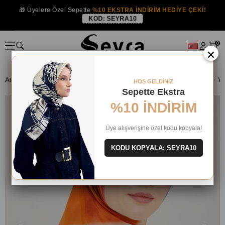
🎁 Üyelere Özel Sepette
%10 EKSTRA İNDİRİM HEDİYE ÇEKİ!
KOD:
SEYRA10
0
×
Anasayfa
İPEK EŞARP
Armine İpek 2024 Yaz
HOŞ GELDİNİZ
Sepette Ekstra
%10 İNDİRİM
Üye alışverişine özel kodu kopyala!
KODU KOPYALA: SEYRA10