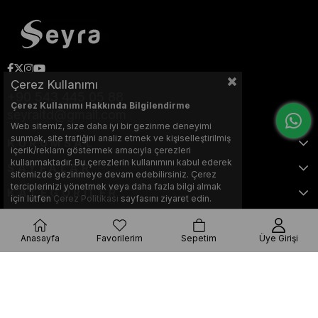
Çerez Kullanımı
+90 543 445 05 88
Çerez Kullanımı Hakkında Bilgilendirme
seyraltd@gmail.com
Web sitemiz, size daha iyi bir gezinme deneyimi
sunmak, site trafiğini analiz etmek ve kişiselleştirilmiş
KURUMSAL
içerik/reklam göstermek amacıyla çerezleri
kullanmaktadır. Bu çerezlerin kullanımını kabul ederek
SAYFALAR
sitemizde gezinmeye devam edebilirsiniz. Çerez
terciplerinizi yönetmek veya daha fazla bilgi almak
KATEGORİLER
için lütfen
Çerez Politikası
sayfasını ziyaret edin.
Anasayfa
Favorilerim
Sepetim
Üye Girişi
Bu web sitesi, Nihat KILIÇARSLAN tarafından tasarlanmış ve optimize
edilmiştir.