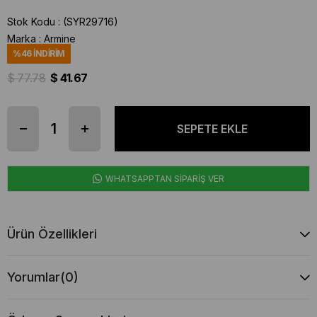
Stok Kodu
(SYR29716)
Marka
:
Armine
%
46
İNDIRIM
$ 77.78
$ 41.67
WHATSAPPTAN SİPARİŞ VER
Ürün Özellikleri
Yorumlar
(0)