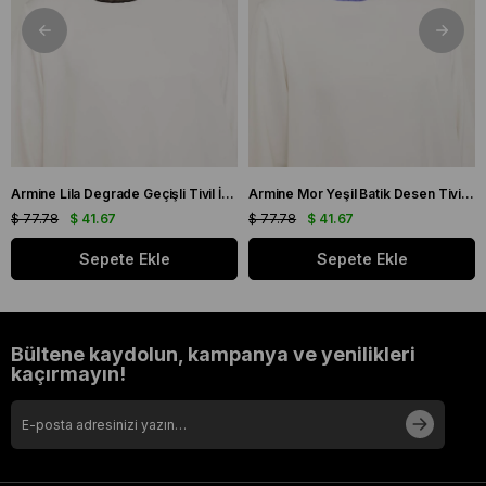
Armine Lila Degrade Geçişli Tivil İpek Eşarp 9051 - 59
Armine Mor Yeşil Batik Desen Tivil İpek Eşarp 9136 - 50
$ 77.78
$ 41.67
$ 77.78
$ 41.67
Sepete Ekle
Sepete Ekle
Bültene kaydolun, kampanya ve yenilikleri
kaçırmayın!