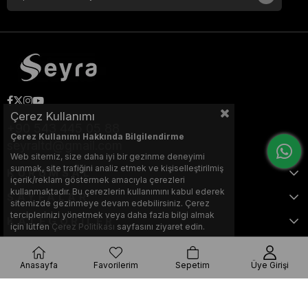
Çerez Kullanımı
+90 543 445 05 88
Çerez Kullanımı Hakkında Bilgilendirme
seyraltd@gmail.com
Web sitemiz, size daha iyi bir gezinme deneyimi
sunmak, site trafiğini analiz etmek ve kişiselleştirilmiş
KURUMSAL
içerik/reklam göstermek amacıyla çerezleri
kullanmaktadır. Bu çerezlerin kullanımını kabul ederek
SAYFALAR
sitemizde gezinmeye devam edebilirsiniz. Çerez
terciplerinizi yönetmek veya daha fazla bilgi almak
KATEGORİLER
için lütfen
Çerez Politikası
sayfasını ziyaret edin.
Anasayfa
Favorilerim
Sepetim
Üye Girişi
Bu web sitesi, Nihat KILIÇARSLAN tarafından tasarlanmış ve optimize
edilmiştir.