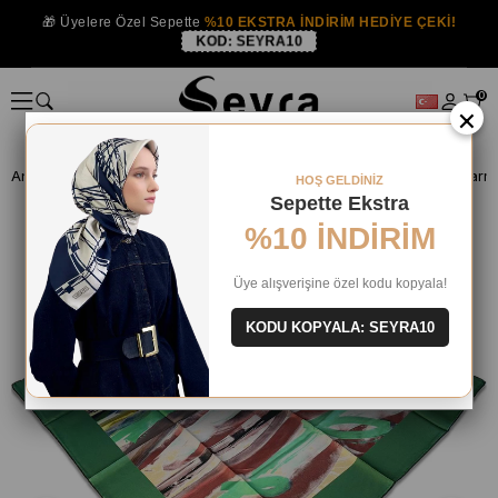
🎁 Üyelere Özel Sepette
%10 EKSTRA İNDİRİM HEDİYE ÇEKİ!
KOD:
SEYRA10
0
×
Anasayfa
İPEK EŞARP
Aker İpek 2024 Yaz
HOŞ GELDİNİZ
Sepette Ekstra
%10 İNDİRİM
Üye alışverişine özel kodu kopyala!
KODU KOPYALA: SEYRA10