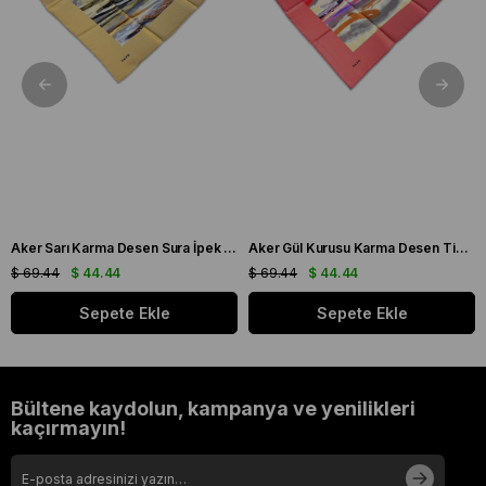
Aker Sarı Karma Desen Sura İpek Eşarp 8808701 - 361
Aker Gül Kurusu Karma Desen Tivil İpek Eşarp 8808713 - 991
$ 69.44
$ 44.44
$ 69.44
$ 44.44
Sepete Ekle
Sepete Ekle
Bültene kaydolun, kampanya ve yenilikleri
kaçırmayın!