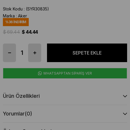
Stok Kodu
(SYR30835)
Marka
:
Aker
%
36
İNDIRIM
$ 69.44
$ 44.44
WHATSAPPTAN SİPARİŞ VER
Ürün Özellikleri
Yorumlar
(0)