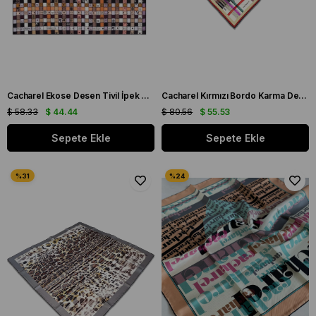
Cacharel Ekose Desen Tivil İpek Eşarp 8376313 - 911
Cacharel Kırmızı Bordo Karma Desen Tivil İpek Eşarp 8848313 - 912
$ 58.33
$ 44.44
$ 80.56
$ 55.53
Sepete Ekle
Sepete Ekle