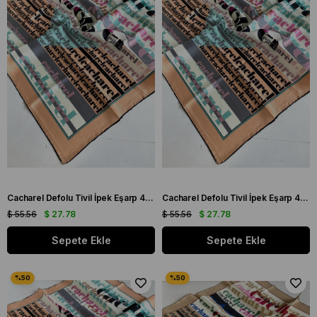
Cacharel Defolu Tivil İpek Eşarp 44375 Yavruağzı Karışık Desen
Cacharel Defolu Tivil İpek Eşarp 44377 Yavruağzı Karışık Desen
$ 55.56
$ 27.78
$ 55.56
$ 27.78
Sepete Ekle
Sepete Ekle