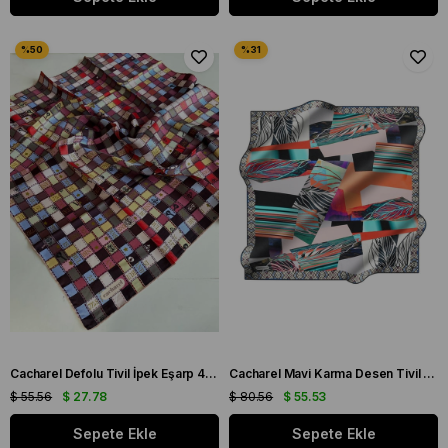
Cacharel Defolu Tivil İpek Eşarp 41976 Mavi Karışık Desen
Cacharel Mavi Karma Desen Tivil İpek Eşarp 8790313 - 921 - 35965
$ 55.56
$ 27.78
$ 80.56
$ 55.53
Sepete Ekle
Sepete Ekle