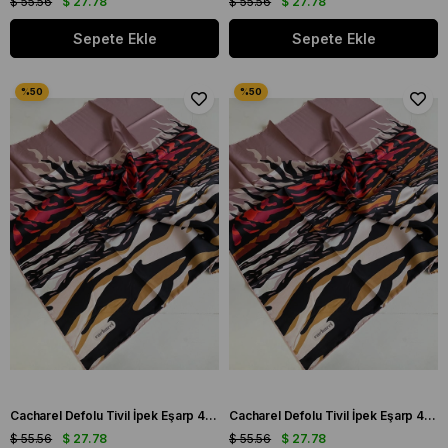
$ 55.56
$ 27.78
$ 55.56
$ 27.78
Sepete Ekle
Sepete Ekle
Cacharel Defolu Tivil İpek Eşarp 41820 Pudra - Hardal Karışık Desen
Cacharel Defolu Tivil İpek Eşarp 41822 Pudra - Hardal Karışık Desen
$ 55.56
$ 27.78
$ 55.56
$ 27.78