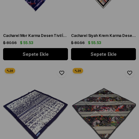
Cacharel Mor Karma Desen Tivil İpek Eşarp 35658
Cacharel Siyah Krem Karma Desen Tivil İpek Eşarp 8848313 - 931
$ 80.56
$ 55.53
$ 80.56
$ 55.53
Sepete Ekle
Sepete Ekle