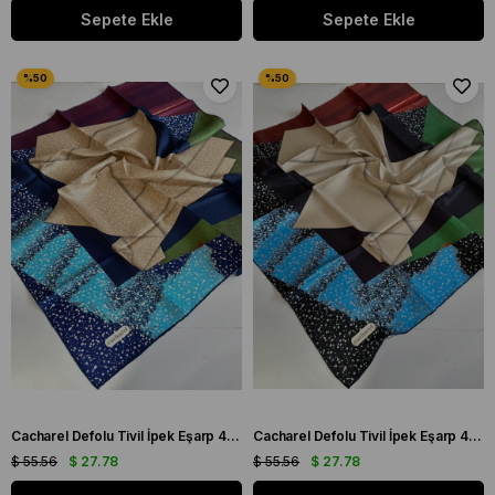
Sepete Ekle
Sepete Ekle
Cacharel Defolu Tivil İpek Eşarp 41951 Lacivert Karışık Desen
Cacharel Defolu Tivil İpek Eşarp 41958 Siyah Karışık Desen
$ 55.56
$ 27.78
$ 55.56
$ 27.78