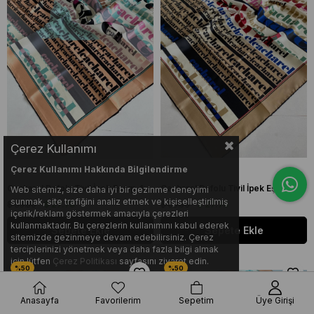
Çerez Kullanımı
Çerez Kullanımı Hakkında Bilgilendirme
Cacharel Defolu Tivil İpek Eşarp 44378 Yavruağzı Karışık Desen
Cacharel Defolu Tivil İpek Eşarp 44381 Camel Karışık Desen
Web sitemiz, size daha iyi bir gezinme deneyimi
sunmak, site trafiğini analiz etmek ve kişiselleştirilmiş
$ 55.56
$ 27.78
$ 55.56
$ 27.78
içerik/reklam göstermek amacıyla çerezleri
kullanmaktadır. Bu çerezlerin kullanımını kabul ederek
Sepete Ekle
Sepete Ekle
sitemizde gezinmeye devam edebilirsiniz. Çerez
terciplerinizi yönetmek veya daha fazla bilgi almak
için lütfen
Çerez Politikası
sayfasını ziyaret edin.
Anasayfa
Favorilerim
Sepetim
Üye Girişi