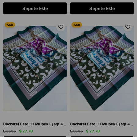
Sepete Ekle
Sepete Ekle
Cacharel Defolu Tivil İpek Eşarp 41929 Yeşil Karışık Desen
Cacharel Defolu Tivil İpek Eşarp 41930 Yeşil Karışık Desen
$ 55.56
$ 27.78
$ 55.56
$ 27.78