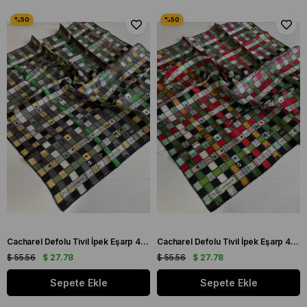
Cacharel Defolu Tivil İpek Eşarp 41987 Siyah Karışık Desen
Cacharel Defolu Tivil İpek Eşarp 41988 Beyaz Karışık Desen
$ 55.56
$ 27.78
$ 55.56
$ 27.78
Sepete Ekle
Sepete Ekle