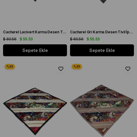
Cacharel Lacivert Karma Desen Tivil İpek Eşarp 8851313 - 921
Cacharel Gri Karma Desen Tivil İpek Eşarp 8849313 - 971
$ 80.56
$ 55.53
$ 80.56
$ 55.53
Sepete Ekle
Sepete Ekle