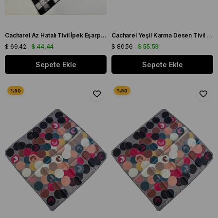
Cacharel Az Hatalı Tivil İpek Eşarp IST 42014 Siyah Karışık Desen
Cacharel Yeşil Karma Desen Tivil İpek Eşarp 8860313 - 911 - 35653
$ 69.42
$ 44.44
$ 80.56
$ 55.53
Sepete Ekle
Sepete Ekle