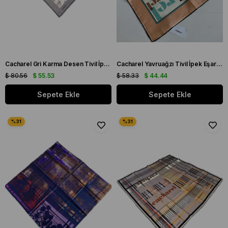
Cacharel Gri Karma Desen Tivil İpek Eşarp 8851313 - 912
Cacharel Yavruağzı Tivil İpek Eşarp 4208701 - 311
$ 80.56
$ 55.53
$ 58.33
$ 44.44
Sepete Ekle
Sepete Ekle