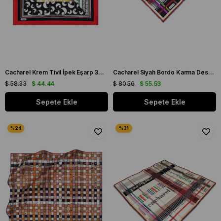
Cacharel Krem Tivil İpek Eşarp 37080 Kırmızı Siyah Karışık Desen
Cacharel Siyah Bordo Karma Desen Tivil İpek Eşarp 8848313 - 913
$ 58.33
$ 44.44
$ 80.56
$ 55.53
Sepete Ekle
Sepete Ekle