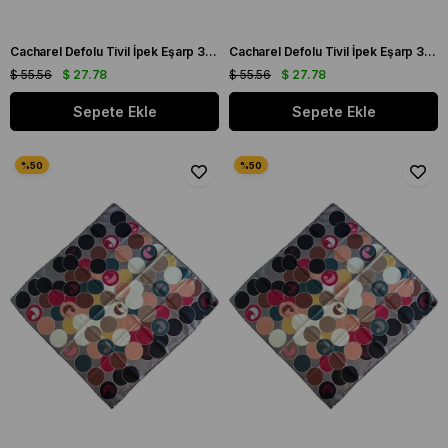
Cacharel Defolu Tivil İpek Eşarp 35746 Krem Karışık Desen
Cacharel Defolu Tivil İpek Eşarp 36946 Siyah Karışık Desen
$ 55.56
$ 27.78
$ 55.56
$ 27.78
Sepete Ekle
Sepete Ekle