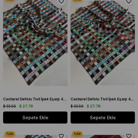
Cacharel Defolu Tivil İpek Eşarp 41996 Yeşil Karışık Desen
Cacharel Defolu Tivil İpek Eşarp 42001 Siyah Karışık Desen
$ 55.56
$ 27.78
$ 55.56
$ 27.78
Sepete Ekle
Sepete Ekle