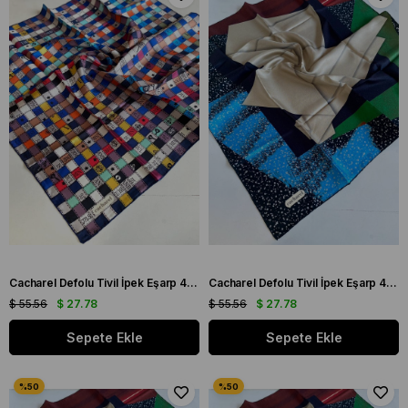
Cacharel Defolu Tivil İpek Eşarp 42005 Mavi Karışık Desen
Cacharel Defolu Tivil İpek Eşarp 43537 Siyah Karışık Desen
$ 55.56
$ 27.78
$ 55.56
$ 27.78
Sepete Ekle
Sepete Ekle