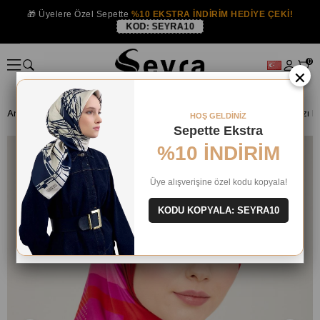
🎁 Üyelere Özel Sepette
%10 EKSTRA İNDİRİM HEDİYE ÇEKİ!
KOD:
SEYRA10
0
×
Anasayfa
İPEK EŞARP
Armine İpek 2024 Yaz
Armine Fuşya Yazı De
HOŞ GELDİNİZ
Sepette Ekstra
%10 İNDİRİM
Üye alışverişine özel kodu kopyala!
KODU KOPYALA: SEYRA10