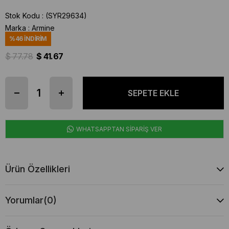
Stok Kodu
(SYR29634)
Marka
:
Armine
%
46
İNDIRIM
$ 77.78
$ 41.67
WHATSAPPTAN SİPARİŞ VER
Ürün Özellikleri
Yorumlar
(0)