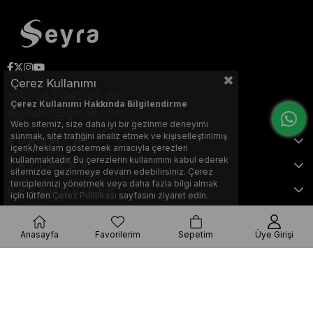
Çerez Kullanımı
+90 543 445 05 88
Çerez Kullanımı Hakkında Bilgilendirme
seyraltd@gmail.com
Web sitemiz, size daha iyi bir gezinme deneyimi
sunmak, site trafiğini analiz etmek ve kişiselleştirilmiş
KURUMSAL
içerik/reklam göstermek amacıyla çerezleri
kullanmaktadır. Bu çerezlerin kullanımını kabul ederek
SAYFALAR
sitemizde gezinmeye devam edebilirsiniz. Çerez
terciplerinizi yönetmek veya daha fazla bilgi almak
KATEGORİLER
için lütfen
Çerez Politikası
sayfasını ziyaret edin.
Anasayfa
Favorilerim
Sepetim
Üye Girişi
Bu web sitesi, Nihat KILIÇARSLAN tarafından tasarlanmış ve optimize
edilmiştir.