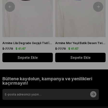
Armine Lila Degrade Geçişli Tivil İpek Eşarp 9051 - 59
Armine Mor Yeşil Batik Desen Tivil İpek Eşarp 9136 - 50
$ 77.78
$ 41.67
$ 77.78
$ 41.67
Sepete Ekle
Sepete Ekle
Bültene kaydolun, kampanya ve yenilikleri
kaçırmayın!