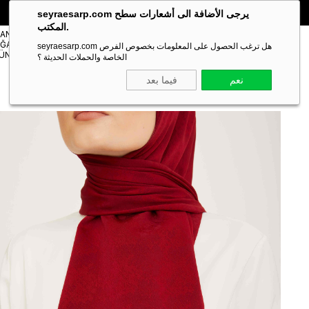
🎁 خصم خاص **10%** على طلبك الأول!
الكود:
SEYRA10
seyraesarp.com يرجى الأضافة الى أشعارات سطح
المكتب.
مستلزمات
TANBUL
شالات
ĞAZA
Scarf
seyraesarp.com هل ترغب الحصول على المعلومات بخصوص الفرص
Shawl
ÜNLERİ
Accessory
الخاصة والحملات الحديثة ؟
نعم
فيما بعد