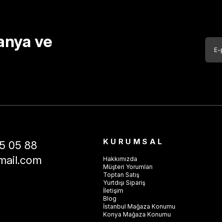
anya ve
KURUMSAL
5 05 88
mail.com
Hakkımızda
Müşteri Yorumları
Toptan Satış
Yurtdışı Sipariş
İletişim
Blog
İstanbul Mağaza Konumu
Konya Mağaza Konumu