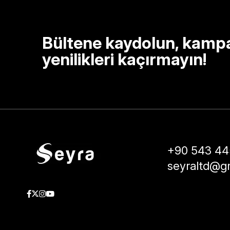
Bültene kaydolun, kamp
yenilikleri kaçırmayın!
+90 543 44
seyraltd@g