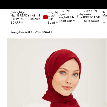
وشاح حرير
إيشاربات
IS
إشاربات
وشاح جاهز
معيب
وشاح
الحرير
MA
الحرير
İndirimli
للارتداء READY
DEFECTIVE
Scarf
الخارجية Silk
TO WEAR
Ürünler
Silk
ÜR
Scarf Outlet
SILK SCARF
SCARF
Scarf
شالات Shawl
الصفحة الرئيسية