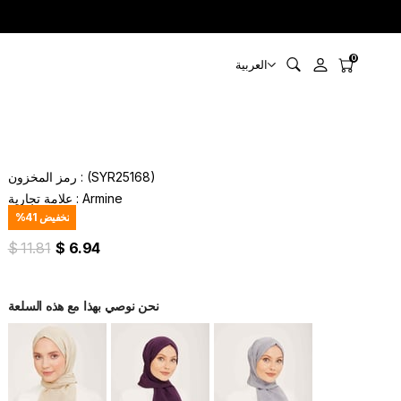
0
العربية
(SYR25168)
رمز المخزون
Armine
:
علامة تجارية
تخفيض
41
%
$ 11.81
$ 6.94
نحن نوصي بهذا مع هذه السلعة