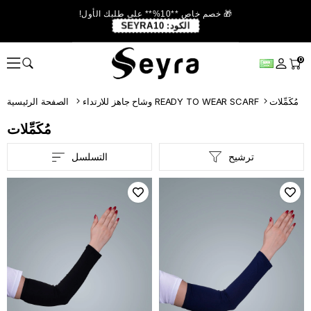
🎁 خصم خاص **10%** على طلبك الأول!
الكود:
SEYRA10
0
مُكَمِّلات
وشاح جاهز للارتداء READY TO WEAR SCARF
الصفحة الرئيسية
مُكَمِّلات
ترشيح
التسلسل