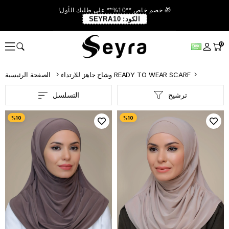
🎁 خصم خاص **10%** على طلبك الأول!
الكود:
SEYRA10
0
وشاح جاهز للارتداء READY TO WEAR SCARF
الصفحة الرئيسية
ترشيح
التسلسل