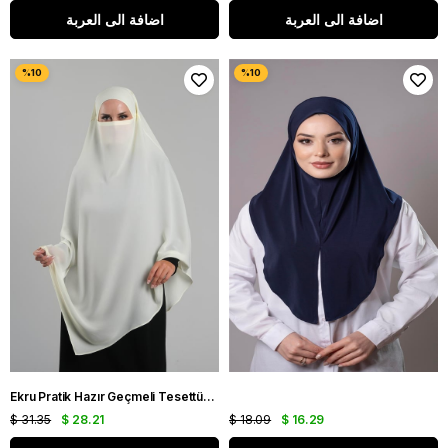
اضافة الى العربة
اضافة الى العربة
Ekru Pratik Hazır Geçmeli Tesettür Eşarp Krep Bağcıklı Sufle Hijab 2313_27
$ 31.35
$ 28.21
$ 18.09
$ 16.29