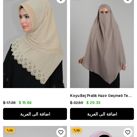
Koyu Bej Pratik Hazır Geçmeli Tesettür Eşarp Krep Bağcıklı Çift Katlı Sufle Hijab 2314_44
$ 17.38
$ 15.64
$ 32.59
$ 29.33
اضافة الى العربة
اضافة الى العربة