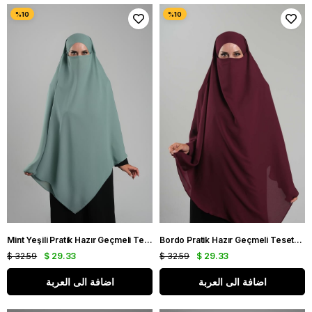
Mint Yeşili Pratik Hazır Geçmeli Tesettür Eşarp Krep Bağcıklı Çift Katlı Sufle Hijab 2314_13
Bordo Pratik Hazır Geçmeli Tesettür Eşarp Krep Bağcıklı Çift Katlı Sufle Hijab 2314_16
$ 32.59
$ 29.33
$ 32.59
$ 29.33
اضافة الى العربة
اضافة الى العربة