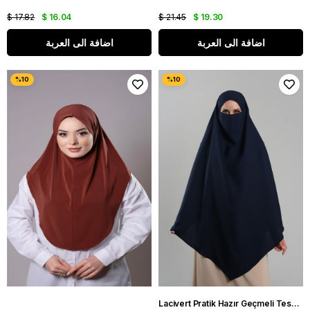
$ 17.82
$ 16.04
$ 21.45
$ 19.30
اضافة الى العربة
اضافة الى العربة
Lacivert Pratik Hazır Geçmeli Tesettür Eşarp Krep Bağcıklı Sufle Hijab 2313_02