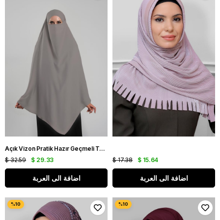
Açık Vizon Pratik Hazır Geçmeli Tesettür Eşarp Krep Bağcıklı Çift Katlı Sufle Hijab 2314_56
$ 32.59
$ 29.33
$ 17.38
$ 15.64
اضافة الى العربة
اضافة الى العربة