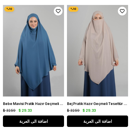
Bebe Mavisi Pratik Hazır Geçmeli Tesettür Eşarp Krep Bağcıklı Çift Katlı Sufle Hijab 2314_11
Bej Pratik Hazır Geçmeli Tesettür Eşarp Krep Bağcıklı Çift Katlı Sufle Hijab 2314_12
$ 32.59
$ 29.33
$ 32.59
$ 29.33
اضافة الى العربة
اضافة الى العربة