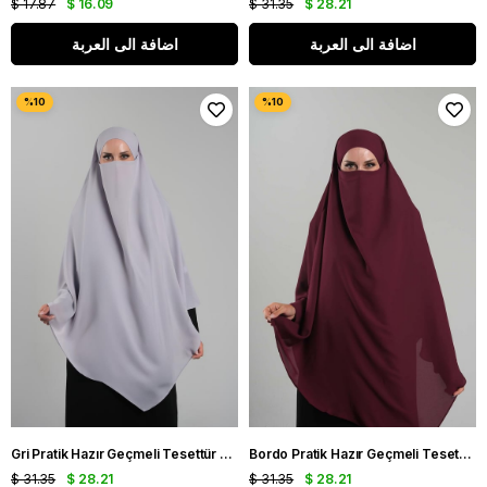
$ 17.87
$ 16.09
$ 31.35
$ 28.21
اضافة الى العربة
اضافة الى العربة
Gri Pratik Hazır Geçmeli Tesettür Eşarp Krep Bağcıklı Sufle Hijab 2313_15
Bordo Pratik Hazır Geçmeli Tesettür Eşarp Krep Bağcıklı Sufle Hijab 2313_16
$ 31.35
$ 28.21
$ 31.35
$ 28.21