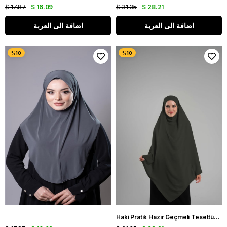
$ 17.87
$ 16.09
$ 31.35
$ 28.21
اضافة الى العربة
اضافة الى العربة
Haki Pratik Hazır Geçmeli Tesettür Eşarp Krep Bağcıklı Sufle Hijab 2313_09