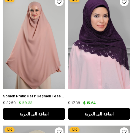
Somon Pratik Hazır Geçmeli Tesettür Eşarp Krep Bağcıklı Çift Katlı Sufle Hijab 2314_35
$ 32.59
$ 29.33
$ 17.38
$ 15.64
اضافة الى العربة
اضافة الى العربة