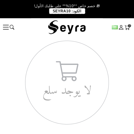
🎁 خصم خاص **10%** على طلبك الأول!
الكود:
SEYRA10
0