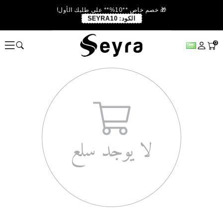
🎁 خصم خاص **10%** على طلبك الأول!
الكود:
SEYRA10
0