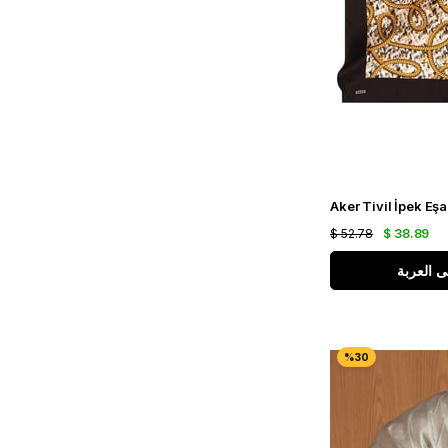
$ 52.78
$ 38.89
ى العربة