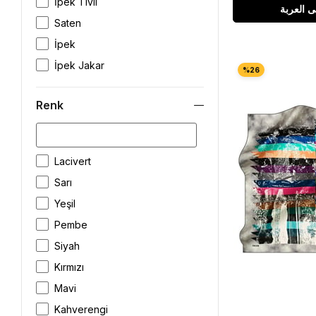
İpek Tivil
ى العربة
Saten
İpek
İpek Jakar
Renk
Lacivert
Sarı
Yeşil
Pembe
Siyah
Kırmızı
Mavi
Kahverengi