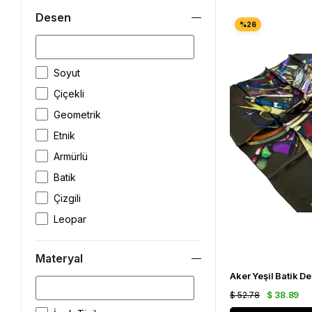
Desen
Soyut
Çiçekli
Geometrik
Etnik
Armürlü
Batik
Çizgili
Leopar
Materyal
$ 52.78
$ 38.89