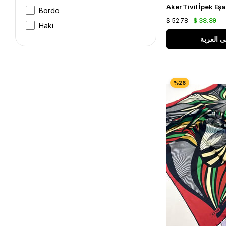
Bordo
$ 52.78
$ 38.89
Haki
ى العربة
Bej
Gri
Krem
Mor