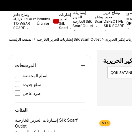
وشاح حرير
إيشاربات
IS
إشاربات
وشاح جاهز
معيب
وشاح
الحرير
MA
الحرير
İndirimli
للارتداء READY
DEFECTIVE
Scarf
الخارجية Silk
TO WEAR
Ürünler
Silk
ÜR
Scarf Outlet
SILK SCARF
SCARF
Scarf
بات إيكير الحريرية
إيشاربات الحرير الخارجية Silk Scarf Outlet
الصفحة الرئيسية
ير الحريرية
المرشحات
ÇOK SATAN
السلع المخفضة
سلع جديدة
طرد عاجل
الفئات
إيشاربات الحرير الخارجية Silk Scarf
Outlet
إيشاربات إيكير الحريرية