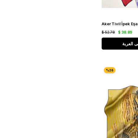
$ 52.78
$ 38.89
ى العربة