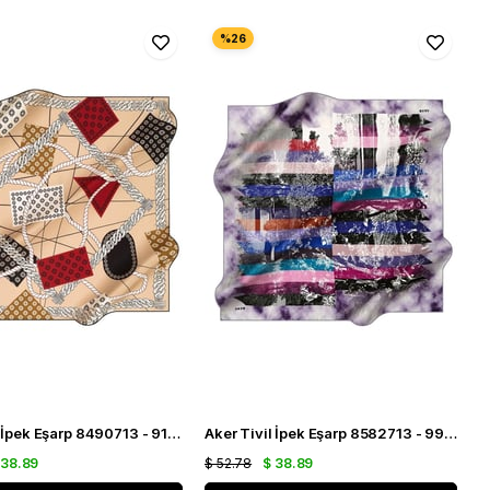
Aker Tivil İpek Eşarp 8490713 - 911 Hardal Monogram Desen
Aker Tivil İpek Eşarp 8582713 - 991 Lila Karışık Desen
 38.89
$ 52.78
$ 38.89