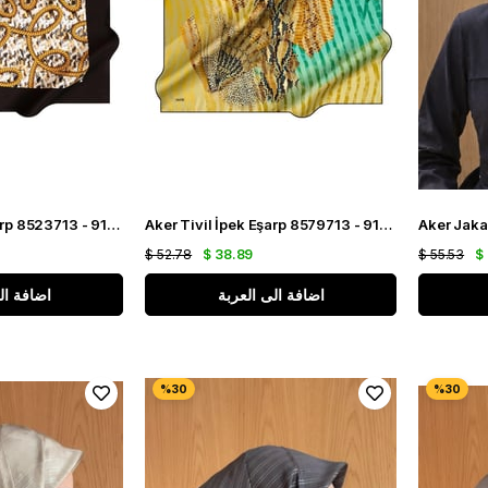
Aker Tivil İpek Eşarp 8523713 - 911 Siyah Armürlü Desen
Aker Tivil İpek Eşarp 8579713 - 913 Sarı Leopar Desen
$ 52.78
$ 38.89
$ 55.53
$
اضافة الى العربة
اضافة ال