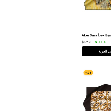
$ 52.78
$ 38.89
ى العربة