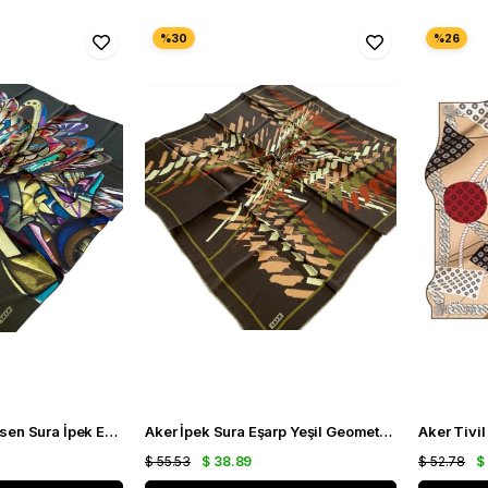
Aker Yeşil Batik Desen Sura İpek Eşarp 33167
Aker İpek Sura Eşarp Yeşil Geometrik Desen 40251
$ 55.53
$ 38.89
$ 52.78
$