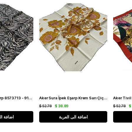
Aker Tivil İpek Eşarp 8573713 - 912 Siyah Zebra Desen
Aker Sura İpek Eşarp Krem Sarı Çiçek Desen 7194701 - 311
$ 52.78
$ 38.89
$ 52.78
$
اضافة الى العربة
اضافة ال