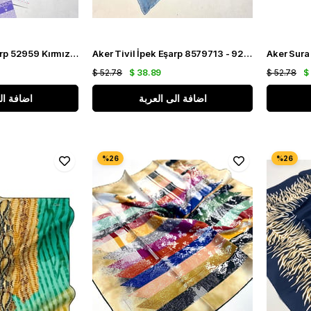
Aker Tivil İpek Eşarp 52959 Kırmızı Zebra Desen
Aker Tivil İpek Eşarp 8579713 - 921 Mavi Lepoar Desen
$ 52.78
$ 38.89
$ 52.78
$
اضافة الى العربة
اضافة ال