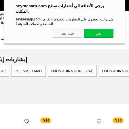
🎁 خصم خاص **10%** على طلبك الأول!
الكود:
SEYRA10
seyraesarp.com يرجى الأضافة الى أشعارات سطح
المكتب.
مستلزمات
TANBUL
شالات
ĞAZA
Scarf
seyraesarp.com هل ترغب الحصول على المعلومات بخصوص الفرص
Shawl
ÜNLERİ
Accessory
الخاصة والحملات الحديثة ؟
نعم
فيما بعد
إيشار
إيشاربات إيك
LAR
EKLENME TARIHI
ÜRÜN ADINA GÖRE (Z<A)
ÜRÜN ADINA GÖ