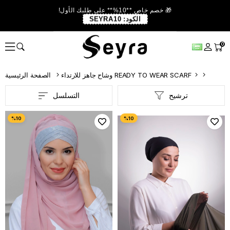
🎁 خصم خاص **10%** على طلبك الأول!
الكود:
SEYRA10
0
وشاح جاهز للارتداء READY TO WEAR SCARF
الصفحة الرئيسية
ترشيح
التسلسل