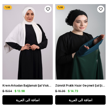
Krem Arkadan Bağlamalı Şal Viskon Kumaş Üç Bantlı 2103_40
Zümrüt Pratik Hazır Geçmeli Şal Şifon Boru Boneli 3001_37
$ 15.54
$ 13.98
$ 16.36
$ 14.73
اضافة الى العربة
اضافة الى العربة