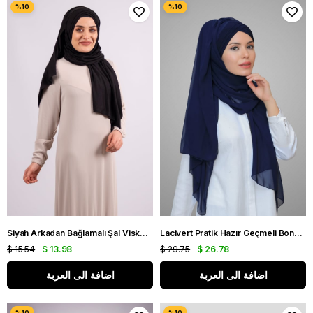
Siyah Arkadan Bağlamalı Şal Viskon Kumaş Üç Bantlı 2103_01
Lacivert Pratik Hazır Geçmeli Bone Şal Şifon Kendinden Boneli Üç Bantlı 1451_02
$ 15.54
$ 13.98
$ 29.75
$ 26.78
اضافة الى العربة
اضافة الى العربة