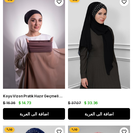
Koyu Vizon Pratik Hazır Geçmeli Şal Şifon Boru Boneli 3001_38
$ 16.36
$ 14.73
$ 37.07
$ 33.36
اضافة الى العربة
اضافة الى العربة