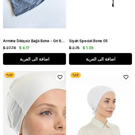
Armine Dikişsiz Bağlı Bone - Gri 680- 41270
Siyah Special Bone 05
$ 27.78
$ 4.17
$ 2.75
$ 1.39
اضافة الى العربة
اضافة الى العربة