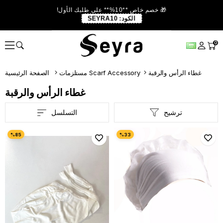
🎁 خصم خاص **10%** على طلبك الأول!
الكود:
SEYRA10
0
غطاء الرأس والرقبة
مستلزمات Scarf Accessory
الصفحة الرئيسية
غطاء الرأس والرقبة
ترشيح
التسلسل