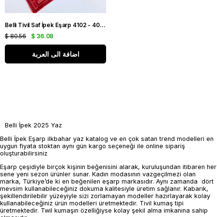
Belli Tivil Saf İpek Eşarp 4102 - 40 Bordo Soyut Desen
$ 80.56
$ 36.08
اضافة الى العربة
Belli İpek 2025 Yaz
Belli İpek Eşarp ilkbahar yaz katalog ve en çok satan trend modelleri en
uygun fiyata stoktan aynı gün kargo seçeneği ile online sipariş
oluşturabilirsiniz
Eşarp çeşidiyle birçok kişinin beğenisini alarak, kuruluşundan itibaren her
sene yeni sezon ürünler sunar. Kadın modasının vazgeçilmezi olan
marka, Türkiye’de ki en beğenilen eşarp markasıdır. Aynı zamanda dört
mevsim kullanabileceğiniz dokuma kalitesiyle üretim sağlanır. Kabarık,
şekillendirilebilir yüzeyiyle sizi zorlamayan modeller hazırlayarak kolay
kullanabileceğiniz ürün modelleri üretmektedir. Tivil kumaş tipi
üretmektedir. Twil kumaşın özelliğiyse kolay şekil alma imkanına sahip