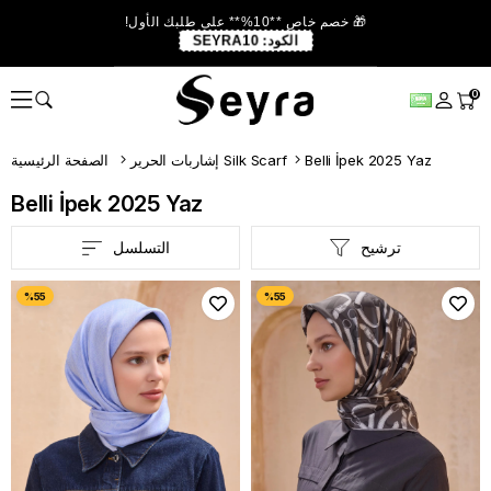
🎁 خصم خاص **10%** على طلبك الأول!
الكود:
SEYRA10
0
Belli İpek 2025 Yaz
إشاربات الحرير Silk Scarf
الصفحة الرئيسية
Belli İpek 2025 Yaz
ترشيح
التسلسل