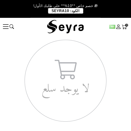
🎁 خصم خاص **10%** على طلبك الأول!
الكود:
SEYRA10
0