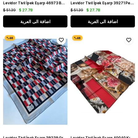
Levidor Tivil İpek Eşarp 46973 Beyaz Karışık Desen
Levidor Tivil İpek Eşarp 39271 Pembe Karışık Desen
$ 51.39
$ 27.78
$ 51.39
$ 27.78
اضافة الى العربة
اضافة الى العربة
Levidor Tivil İpek Eşarp 39239 Gri Karışık Desen
Levidor Tivil İpek Eşarp 40040 Kırmızı Karışık Desen