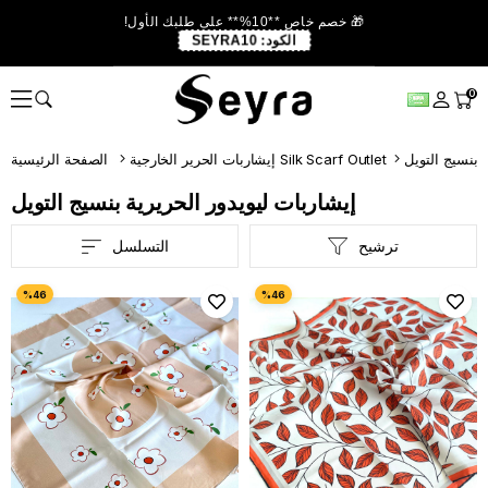
🎁 خصم خاص **10%** على طلبك الأول!
الكود:
SEYRA10
0
 بنسيج التويل
إيشاربات الحرير الخارجية Silk Scarf Outlet
الصفحة الرئيسية
إيشاربات ليويدور الحريرية بنسيج التويل
ترشيح
التسلسل