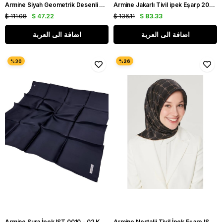
Armine Siyah Geometrik Desenli Tivil İpek Eşarp IST8940-34
Armine Jakarlı Tivil ipek Eşarp 2004 - 27 Acı Kahve Puantiye Desen
$ 111.08
$ 47.22
$ 136.11
$ 83.33
اضافة الى العربة
اضافة الى العربة
Armine Sura İpek IST 0010 - 02 Koyu Lacivert Düz Renk
Armine Nostalji Tivil İpek Eşarp IST 8555-11 Siyah - Gold Logo Desen