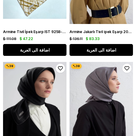
Armine Tivil İpek Eşarp IST 9258-07 Beyaz Karışık Desen
Armine Jakarlı Tivil ipek Eşarp 2004 - 21 Lacivert Puantiye Desen
$ 111.08
$ 47.22
$ 136.11
$ 83.33
اضافة الى العربة
اضافة الى العربة