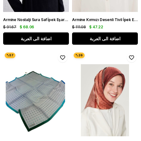
Armine Nostalji Sura Saf İpek Eşarp IST 8339 - 01 Siyah Kırçıllı Desen
Armine Kırmızı Desenli Tivil İpek Eşarp IST8906-35
$ 91.67
$ 68.06
$ 111.08
$ 47.22
اضافة الى العربة
اضافة الى العربة