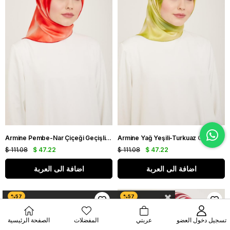
Armine Pembe-Nar Çiçeği Geçişli Çiçek Desen Sura İpek Eşarp IST9124-54
Armine Yağ Yeşili-Turkuaz Geçişli Çiçek Desen Tivil İpek Eşarp IST9124-80
$ 111.08
$ 47.22
$ 111.08
$ 47.22
اضافة الى العربة
اضافة الى العربة
تسجيل دخول العضو
عربتي
المفضلات
الصفحة الرئيسية