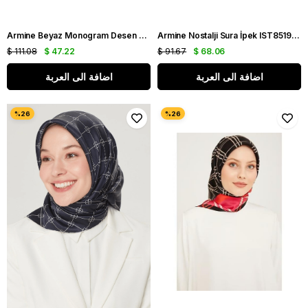
Armine Beyaz Monogram Desen Tivil İpek Eşarp IST8936-35
Armine Nostalji Sura İpek IST8519-86 Somon Karışık Desen
$ 111.08
$ 47.22
$ 91.67
$ 68.06
اضافة الى العربة
اضافة الى العربة