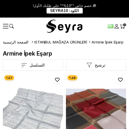
🎁 خصم خاص **10%** على طلبك الأول!
الكود:
SEYRA10
0
Armine İpek Eşarp
ISTANBUL MAĞAZA ÜRÜNLERİ
الصفحة الرئيسية
Armine İpek Eşarp
ترشيح
التسلسل