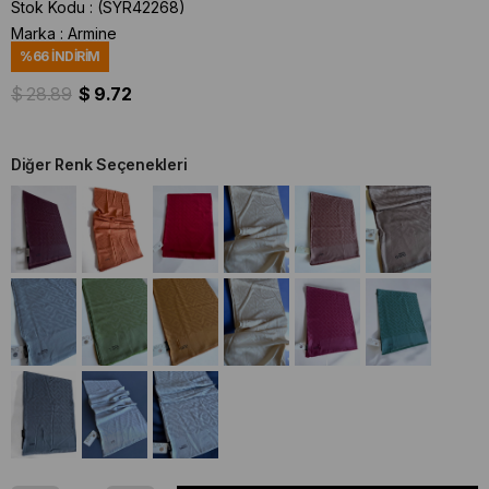
Stok Kodu
(SYR42268)
Marka
:
Armine
%
66
İNDIRIM
$ 28.89
$ 9.72
Diğer Renk Seçenekleri