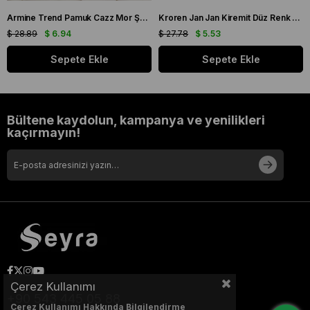
Armine Trend Pamuk Cazz Mor Şal 21210
Kroren Jan Jan Kiremit Düz Renk Şal 7301-85
$ 28.89
$ 6.94
$ 27.78
$ 5.53
Sepete Ekle
Sepete Ekle
Bültene kaydolun, kampanya ve yenilikleri
kaçırmayın!
Çerez Kullanımı
+90 543 445 05 88
Çerez Kullanımı Hakkında Bilgilendirme