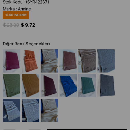
Stok Kodu
(SYR42287)
Marka
:
Armine
%
66
İNDIRIM
$ 28.89
$ 9.72
Diğer Renk Seçenekleri