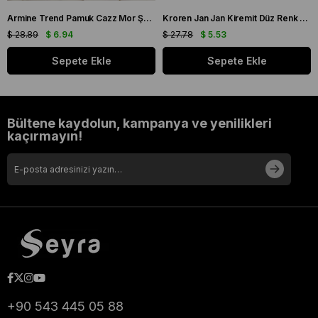
Armine Trend Pamuk Cazz Mor Şal 21210
Kroren Jan Jan Kiremit Düz Renk Şal 7301-85
$ 28.89
$ 6.94
$ 27.78
$ 5.53
Sepete Ekle
Sepete Ekle
Bültene kaydolun, kampanya ve yenilikleri
kaçırmayın!
+90 543 445 05 88