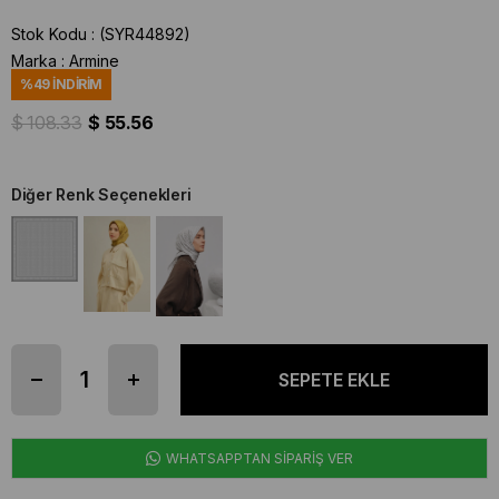
Stok Kodu
(SYR44892)
Marka
:
Armine
%
49
İNDIRIM
$ 108.33
$ 55.56
Diğer Renk Seçenekleri
WHATSAPPTAN SİPARİŞ VER