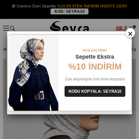
🎁 Üyelere Özel Sepette
%10 EKSTRA İNDİRİM HEDİYE ÇEKİ!
KOD:
SEYRA10
0
×
Anasayfa
İPEK EŞARP
Armine İpek 2025 Yaz
Armine Tivil İpek Eşa
HOŞ GELDİNİZ
Sepette Ekstra
%10 İNDİRİM
Üye alışverişine özel kodu kopyala!
KODU KOPYALA: SEYRA10