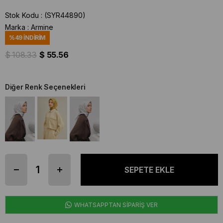
Stok Kodu
(SYR44890)
Marka
:
Armine
%
49
İNDIRIM
$ 108.33
$ 55.56
Diğer Renk Seçenekleri
WHATSAPPTAN SİPARİŞ VER