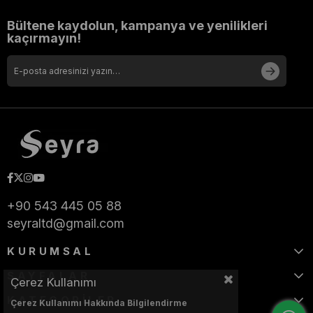
Bültene kaydolun, kampanya ve yenilikleri
kaçırmayın!
+90 543 445 05 88
seyraltd@gmail.com
KURUMSAL
SAYFALAR
Çerez Kullanımı
KATEGORİLER
Çerez Kullanımı Hakkında Bilgilendirme