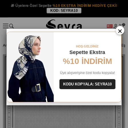
🎁 Üyelere Özel Sepette
%10 EKSTRA İNDİRİM HEDİYE ÇEKİ!
KOD:
SEYRA10
0
×
Anasayfa
İPEK EŞARP
Armine İpek 2025 Yaz
Armine Tivil İpek Eşa
HOŞ GELDİNİZ
Sepette Ekstra
%10 İNDİRİM
Üye alışverişine özel kodu kopyala!
KODU KOPYALA: SEYRA10