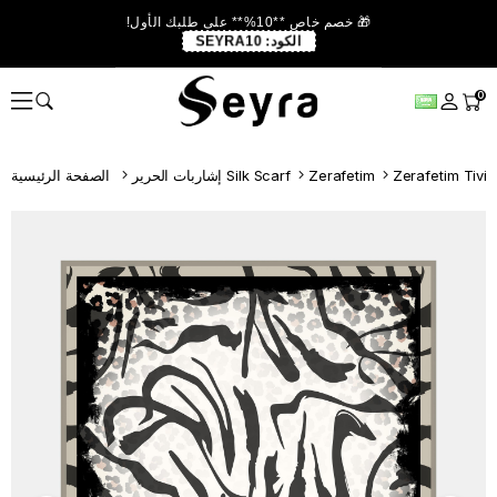
🎁 خصم خاص **10%** على طلبك الأول!
الكود:
SEYRA10
0
Zerafetim Tivi
Zerafetim
إشاربات الحرير Silk Scarf
الصفحة الرئيسية