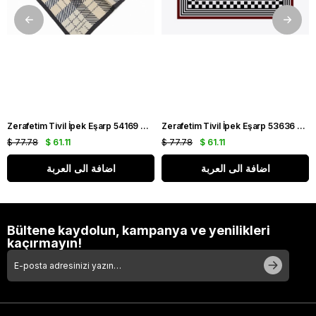
Zerafetim Tivil İpek Eşarp 54169 Gri Ekose Desen
Zerafetim Tivil İpek Eşarp 53636 Siyah Bordo Soyut Desen
$ 77.78
$ 61.11
$ 77.78
$ 61.11
اضافة الى العربة
اضافة الى العربة
Bültene kaydolun, kampanya ve yenilikleri
kaçırmayın!