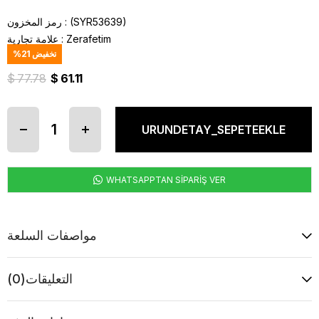
(SYR53639)
رمز المخزون
Zerafetim
:
علامة تجارية
تخفيض
21
%
$ 77.78
$ 61.11
WHATSAPPTAN SİPARİŞ VER
مواصفات السلعة
التعليقات
(0)