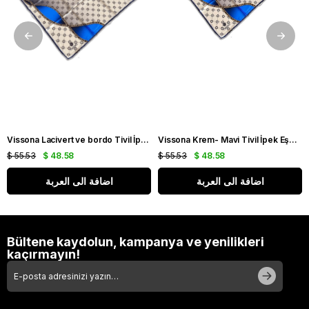
Vissona Lacivert ve bordo Tivil İpek Eşarp ISTDGN51333-0033-0018
Vissona Krem- Mavi Tivil İpek Eşarp ISTDGN51333-0003-0032
$ 55.53
$ 48.58
$ 55.53
$ 48.58
اضافة الى العربة
اضافة الى العربة
Bültene kaydolun, kampanya ve yenilikleri
kaçırmayın!