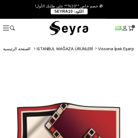
🎁 خصم خاص **10%** على طلبك الأول!
الكود:
SEYRA10
0
Vissona İpek Eşarp
ISTANBUL MAĞAZA ÜRÜNLERİ
الصفحة الرئيسية