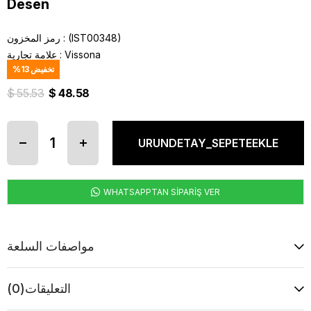
Desen
(IST00348)
رمز المخزون
Vissona
:
علامة تجارية
تخفيض
13
%
$ 55.53
$ 48.58
WHATSAPPTAN SİPARİŞ VER
مواصفات السلعة
التعليقات
(0)