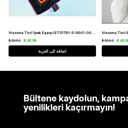
Vissona Tivil İpek Eşarp IST51791-5-0001-0025 Siyah Karışık Desen
$ 55.53
$ 48.58
$ 55.53
$ 48.5
اضافة الى العربة
Bültene kaydolun, kamp
yenilikleri kaçırmayın!