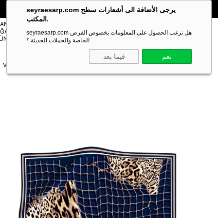
🎁 خصم خاص **10%** على طلبك الأول!
الكود:
SEYRA10
seyraesarp.com يرجى الأضافة الى أشعارات سطح
المكتب.
مستلزمات
TANBUL
شالات
ĞAZA
Scarf
seyraesarp.com هل ترغب الحصول على المعلومات بخصوص الفرص
Shawl
ÜNLERİ
Accessory
الخاصة والحملات الحديثة ؟
نعم
فيما بعد
Vissona Tivil İpek Eşarp IST 60991-14 Lacivert-Bej Renkli Leopar Desen