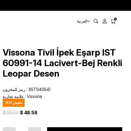
0
العربية
Vissona Tivil İpek Eşarp IST
60991-14 Lacivert-Bej Renkli
Leopar Desen
(IST04054)
رمز المخزون
Vissona
:
علامة تجارية
تخفيض
13
%
$ 55.53
$ 48.58