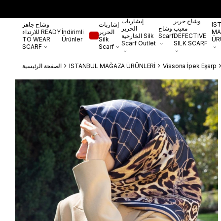
وشاح حرير
إيشاربات
IS
إشاربات
وشاح جاهز
معيب
وشاح
الحرير
MA
الحرير
İndirimli
للارتداء READY
DEFECTIVE
Scarf
الخارجية Silk
TO WEAR
Ürünler
Silk
ÜR
Scarf Outlet
SILK SCARF
SCARF
Scarf
Vissona İpek Eşarp
ISTANBUL MAĞAZA ÜRÜNLERİ
الصفحة الرئيسية