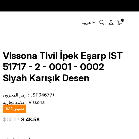
0
العربية
Vissona Tivil İpek Eşarp IST
51717 - 2 - 0001 - 0002
Siyah Karışık Desen
(IST04677)
رمز المخزون
Vissona
:
علامة تجارية
تخفيض
13
%
$ 55.53
$ 48.58