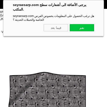
🎁 خصم خاص **10%** على طلبك الأول!
الكود:
SEYRA10
seyraesarp.com يرجى الأضافة الى أشعارات سطح
المكتب.
مستلزمات
TANBUL
شالات
ĞAZA
Scarf
seyraesarp.com هل ترغب الحصول على المعلومات بخصوص الفرص
Shawl
ÜNLERİ
Accessory
الخاصة والحملات الحديثة ؟
نعم
فيما بعد
Vissona Tivil İpek Eşarp IST 51717 - 2 - 0001 - 0002 Siyah Karışık Desen