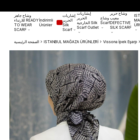
وشاح حرير
إيشاربات
IS
إشاربات
وشاح جاهز
معيب
وشاح
الحرير
MA
الحرير
İndirimli
للارتداء READY
DEFECTIVE
Scarf
الخارجية Silk
TO WEAR
Ürünler
Silk
ÜR
Scarf Outlet
SILK SCARF
SCARF
Scarf
Vissona İpek Eşarp
ISTANBUL MAĞAZA ÜRÜNLERİ
الصفحة الرئيسية