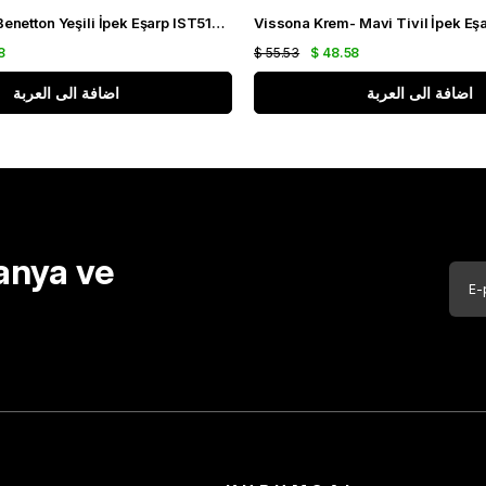
Vissona Tivil Benetton Yeşili İpek Eşarp IST51791-4-0001-0035 Siyah Karışık Desen
8
$ 55.53
$ 48.58
اضافة الى العربة
اضافة الى العربة
anya ve