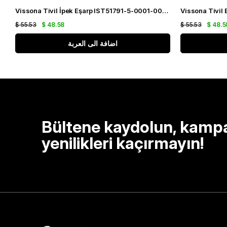
Vissona Tivil İpek Eşarp IST51791-5-0001-0025 Siyah Karışık Desen
$ 55.53
$ 48.58
$ 55.53
$ 48.5
اضافة الى العربة
Bültene kaydolun, kamp
yenilikleri kaçırmayın!