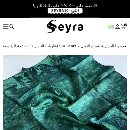
🎁 خصم خاص **10%** على طلبك الأول!
الكود:
SEYRA10
0
ت فيسونا الحريرية بنسيج التويل
إشاربات الحرير Silk Scarf
الصفحة الرئيسية