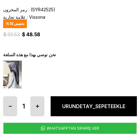
(SYR42525)
رمز المخزون
Vissona
:
علامة تجارية
تخفيض
13
%
$ 55.53
$ 48.58
نحن نوصي بهذا مع هذه السلعة
WHATSAPPTAN SİPARİŞ VER