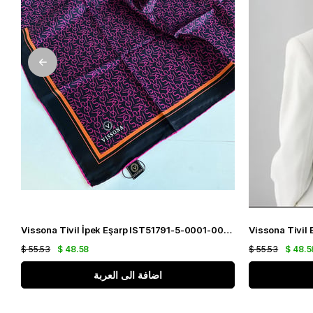
Vissona Tivil İpek Eşarp IST51791-5-0001-0025 Siyah Karışık Desen
$ 55.53
$ 48.58
$ 55.53
$ 48.5
اضافة الى العربة