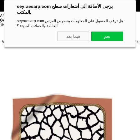
🎁 خصم خاص **10%** على طلبك الأول!
الكود:
SEYRA10
seyraesarp.com يرجى الأضافة الى أشعارات سطح
المكتب.
مستلزمات
TANBUL
شالات
ĞAZA
Scarf
seyraesarp.com هل ترغب الحصول على المعلومات بخصوص الفرص
Shawl
ÜNLERİ
Accessory
الخاصة والحملات الحديثة ؟
نعم
فيما بعد
Vissona Tivil Bakır - Krem Renkli İpek Eşarp IST10639-0015-0001 Geometri