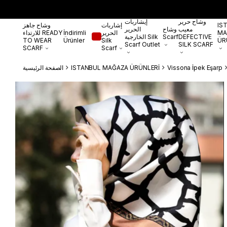
وشاح حرير
إيشاربات
IS
إشاربات
وشاح جاهز
معيب
وشاح
الحرير
MA
الحرير
İndirimli
للارتداء READY
DEFECTIVE
Scarf
الخارجية Silk
TO WEAR
Ürünler
Silk
ÜR
Scarf Outlet
SILK SCARF
SCARF
Scarf
Vissona İpek Eşarp
ISTANBUL MAĞAZA ÜRÜNLERİ
الصفحة الرئيسية