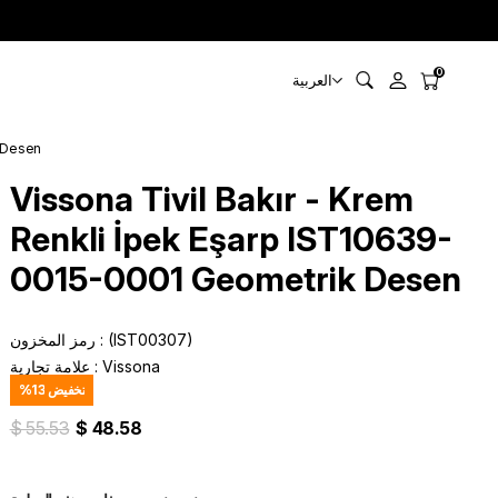
0
العربية
k Desen
Vissona Tivil Bakır - Krem
Renkli İpek Eşarp IST10639-
0015-0001 Geometrik Desen
(IST00307)
رمز المخزون
Vissona
:
علامة تجارية
تخفيض
13
%
$ 55.53
$ 48.58