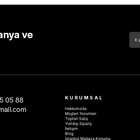
anya ve
KURUMSAL
5 05 88
mail.com
Hakkımızda
Müşteri Yorumları
Toptan Satış
Yurtdışı Sipariş
İletişim
Blog
İstanbul Mağaza Konumu