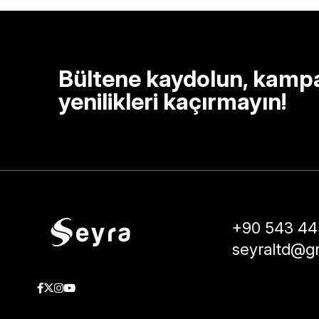
Bültene kaydolun, kamp
yenilikleri kaçırmayın!
+90 543 44
seyraltd@g