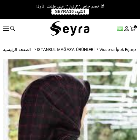
🎁 خصم خاص **10%** على طلبك الأول!
الكود:
SEYRA10
0
Vissona İpek Eşarp
ISTANBUL MAĞAZA ÜRÜNLERİ
الصفحة الرئيسية