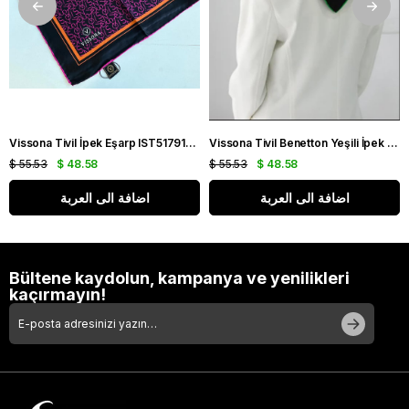
Vissona Tivil İpek Eşarp IST51791-5-0001-0025 Siyah Karışık Desen
Vissona Tivil Benetton Yeşili İpek Eşarp IST51791-4-0001-0035 Siyah Karışık Desen
$ 55.53
$ 48.58
$ 55.53
$ 48.58
اضافة الى العربة
اضافة الى العربة
Bültene kaydolun, kampanya ve yenilikleri
kaçırmayın!