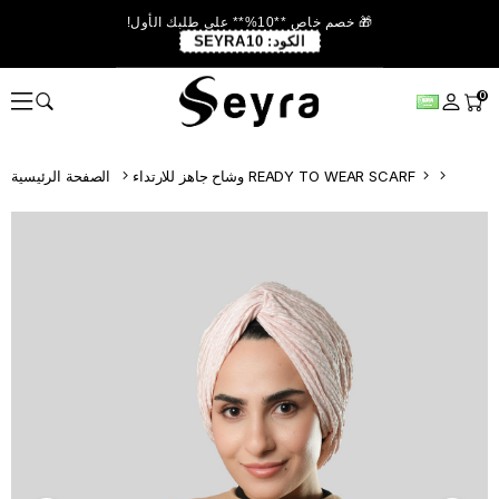
🎁 خصم خاص **10%** على طلبك الأول!
الكود:
SEYRA10
0
وشاح جاهز للارتداء READY TO WEAR SCARF
الصفحة الرئيسية