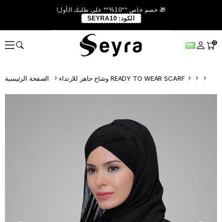
🎁 خصم خاص **10%** على طلبك الأول!
الكود:
SEYRA10
0
وشاح جاهز للارتداء READY TO WEAR SCARF
الصفحة الرئيسية