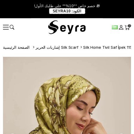
🎁 خصم خاص **10%** على طلبك الأول!
الكود:
SEYRA10
0
إشاربات الحرير Silk Scarf
الصفحة الرئيسية