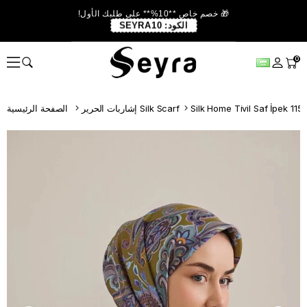
🎁 خصم خاص **10%** على طلبك الأول!
الكود:
SEYRA10
0
إشاربات الحرير Silk Scarf
الصفحة الرئيسية