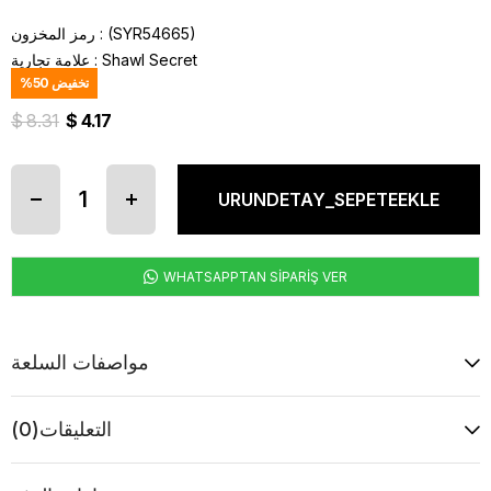
(SYR54665)
رمز المخزون
Shawl Secret
:
علامة تجارية
تخفيض
50
%
$ 8.31
$ 4.17
WHATSAPPTAN SİPARİŞ VER
مواصفات السلعة
التعليقات
(0)