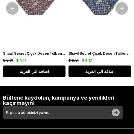
Shawl Secret Çiçek Desen Tülbent Mor 54986
Shawl Secret Çiçek Desen Tülbent Lacivert 54985
$ 8.31
$ 4.17
$ 8.31
$ 4.17
اضافة الى العربة
اضافة الى العربة
Bültene kaydolun, kampanya ve yenilikleri
kaçırmayın!