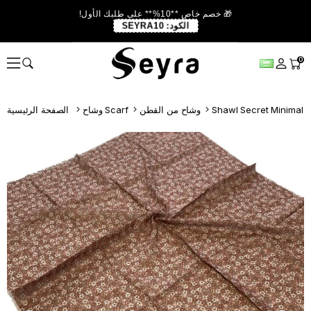
🎁 خصم خاص **10%** على طلبك الأول!
الكود:
SEYRA10
0
Shawl Secret Minimal 
وشاح من القطن
وشاح Scarf
الصفحة الرئيسية