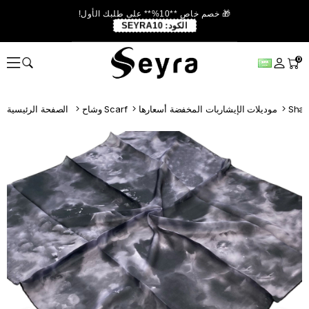
🎁 خصم خاص **10%** على طلبك الأول!
الكود:
SEYRA10
0
موديلات الإيشاربات المخفضة أسعارها
وشاح Scarf
الصفحة الرئيسية