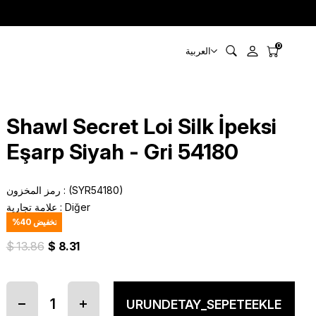
0
العربية
Shawl Secret Loi Silk İpeksi
Eşarp Siyah - Gri 54180
(SYR54180)
رمز المخزون
Diğer
:
علامة تجارية
تخفيض
40
%
$ 13.86
$ 8.31