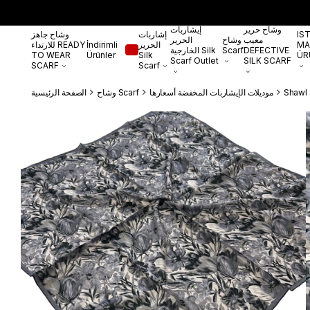
وشاح حرير
إيشاربات
IS
إشاربات
وشاح جاهز
معيب
وشاح
الحرير
MA
الحرير
İndirimli
للارتداء READY
DEFECTIVE
Scarf
الخارجية Silk
TO WEAR
Ürünler
Silk
ÜR
Scarf Outlet
SILK SCARF
SCARF
Scarf
Shawl 
موديلات الإيشاربات المخفضة أسعارها
وشاح Scarf
الصفحة الرئيسية