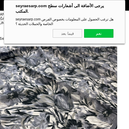
🎁 خصم خاص **10%** على طلبك الأول!
الكود:
SEYRA10
seyraesarp.com يرجى الأضافة الى أشعارات سطح
المكتب.
مستلزمات
TANBUL
شالات
ĞAZA
Scarf
seyraesarp.com هل ترغب الحصول على المعلومات بخصوص الفرص
Shawl
ÜNLERİ
Accessory
الخاصة والحملات الحديثة ؟
نعم
فيما بعد
Secret Loi Silk İpeksi Eşarp Siyah - Gri 54180