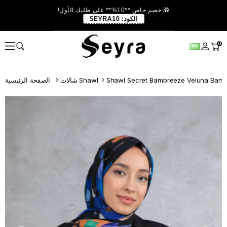
🎁 خصم خاص **10%** على طلبك الأول!
الكود:
SEYRA10
0
شالات Shawl
الصفحة الرئيسية