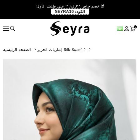
🎁 خصم خاص **10%** على طلبك الأول!
الكود:
SEYRA10
0
إشاربات الحرير Silk Scarf
الصفحة الرئيسية