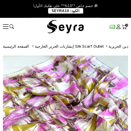
🎁 خصم خاص **10%** على طلبك الأول!
الكود:
SEYRA10
0
إيشاربات الحرير الخارجية Silk Scarf Outlet
الصفحة الرئيسية